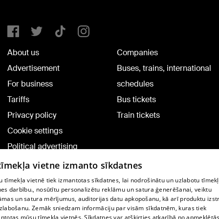
About us
Companies
Advertisement
Buses, trains, international
For business
schedules
Tariffs
Bus tickets
Privacy policy
Train tickets
Cookie settings
Political advertising
Cookie policy
 tīmekļa vietne izmanto sīkdatnes
Commenting terms
 tīmekļa vietnē tiek izmantotas sīkdatnes, lai nodrošinātu un uzlabotu tīmek
nes darbību., nosūtītu personalizētu reklāmu un satura ģenerēšanai, veiktu
āmas un satura mērījumus, auditorijas datu apkopošanu, kā arī produktu izst
TV program
zlabošanu. Zemāk sniedzam informāciju par visām sīkdatnēm, kuras tiek
Contract rules
ntotas mūsu tīmekļa vietnēs. Sīkdatnes var atšķirties atkarībā no apmeklētā