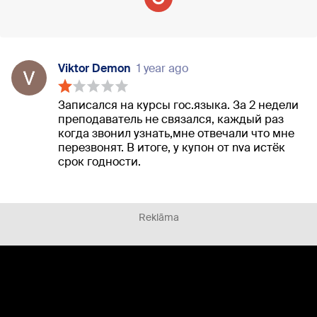
Viktor Demon
1 year ago
Записался на курсы гос.языка. За 2 недели
преподаватель не связался, каждый раз
когда звонил узнать,мне отвечали что мне
перезвонят. В итоге, у купон от nva истёк
срок годности.
Reklāma