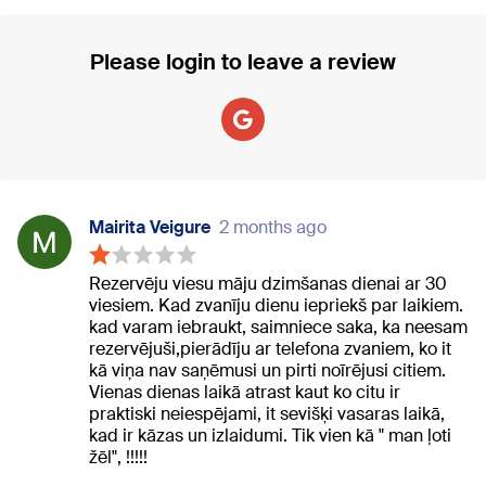
Please login to leave a review
Mairita Veigure
2 months ago
Rezervēju viesu māju dzimšanas dienai ar 30
viesiem. Kad zvanīju dienu iepriekš par laikiem.
kad varam iebraukt, saimniece saka, ka neesam
rezervējuši,pierādīju ar telefona zvaniem, ko it
kā viņa nav saņēmusi un pirti noīrējusi citiem.
Vienas dienas laikā atrast kaut ko citu ir
praktiski neiespējami, it sevišķi vasaras laikā,
kad ir kāzas un izlaidumi. Tik vien kā " man ļoti
žēl", !!!!!