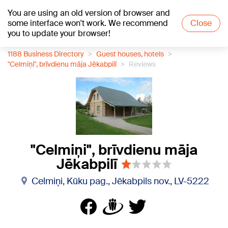
You are using an old version of browser and
+20
°C
some interface won't work. We recommend
Close
you to update your browser!
1188 Business Directory
Guest houses, hotels
"Celmiņi", brīvdienu māja Jēkabpilī
Reviews
"Celmiņi", brīvdienu māja
Jēkabpilī
Celmiņi, Kūku pag., Jēkabpils nov., LV-5222