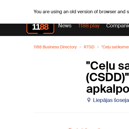
Fr, 07.08.2026.
+21
°C
Alfrēds, Fredis, Madars
You are using an old version of browser and
News
1188 play
Compani
1188 Business Directory
RTSD
"Ceļu satiksme
"Ceļu s
(CSDD)"
apkalpo
Liepājas šoseja