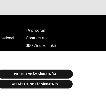
TV program
rnational
Contract rules
360 Ziņu kontakti
Helio Media
PIEKRIST VISĀM SĪKDATNĒM
ATSTĀT TEHNISKĀS SĪKDATNES