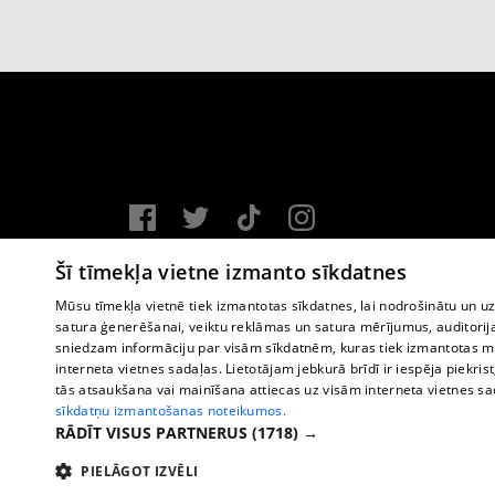
Vortal assistance service: e-mail -
info@1188.lv
Šī tīmekļa vietne izmanto sīkdatnes
Copyright © 2004-2026 SIA HELIO MEDIA.
Mūsu tīmekļa vietnē tiek izmantotas sīkdatnes, lai nodrošinātu un u
satura ģenerēšanai, veiktu reklāmas un satura mērījumus, auditorij
All rights reserved.
sniedzam informāciju par visām sīkdatnēm, kuras tiek izmantotas mū
interneta vietnes sadaļas. Lietotājam jebkurā brīdī ir iespēja piekrist
tās atsaukšana vai mainīšana attiecas uz visām interneta vietnes s
sīkdatņu izmantošanas noteikumos.
RĀDĪT VISUS PARTNERUS
(1718) →
PIELĀGOT IZVĒLI