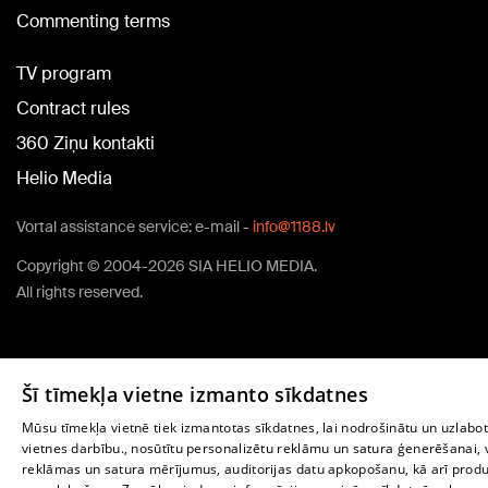
Commenting terms
TV program
Contract rules
360 Ziņu kontakti
Helio Media
Vortal assistance service: e-mail -
info@1188.lv
Copyright © 2004-2026 SIA HELIO MEDIA.
All rights reserved.
Šī tīmekļa vietne izmanto sīkdatnes
Mūsu tīmekļa vietnē tiek izmantotas sīkdatnes, lai nodrošinātu un uzlabo
vietnes darbību., nosūtītu personalizētu reklāmu un satura ģenerēšanai, 
reklāmas un satura mērījumus, auditorijas datu apkopošanu, kā arī produ