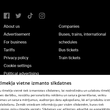
About us
Companies
Advertisement
Buses, trains, international
For business
schedules
Tariffs
Bus tickets
Privacy policy
Train tickets
Cookie settings
Political advertising
Cookie policy
 tīmekļa vietne izmanto sīkdatnes
Commenting terms
 tīmekļa vietnē tiek izmantotas sīkdatnes, lai nodrošinātu un uzlabotu tīmek
nes darbību., nosūtītu personalizētu reklāmu un satura ģenerēšanai, veiktu
āmas un satura mērījumus, auditorijas datu apkopošanu, kā arī produktu izst
TV program
zlabošanu. Zemāk sniedzam informāciju par visām sīkdatnēm, kuras tiek
Contract rules
ntotas mūsu tīmekļa vietnēs. Sīkdatnes var atšķirties atkarībā no apmeklētā