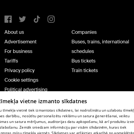
About us
Companies
Advertisement
Buses, trains, international
For business
schedules
Tariffs
Bus tickets
Privacy policy
Train tickets
Cookie settings
Political advertising
Cookie policy
 tīmekļa vietne izmanto sīkdatnes
Commenting terms
 tīmekļa vietnē tiek izmantotas sīkdatnes, lai nodrošinātu un uzlabotu tīmek
nes darbību., nosūtītu personalizētu reklāmu un satura ģenerēšanai, veiktu
āmas un satura mērījumus, auditorijas datu apkopošanu, kā arī produktu izst
TV program
zlabošanu. Zemāk sniedzam informāciju par visām sīkdatnēm, kuras tiek
Contract rules
ntotas mūsu tīmekļa vietnēs. Sīkdatnes var atšķirties atkarībā no apmeklētā