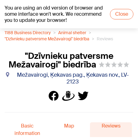
You are using an old version of browser and
+19
°C
some interface won't work. We recommend
Close
you to update your browser!
1188 Business Directory
Animal shelter
"Dzīvnieku patversme Mežavairogi" biedrība
Reviews
"Dzīvnieku patversme
Mežavairogi" biedrība
Mežavairogi, Ķekavas pag., Ķekavas nov., LV-
2123
Basic
Map
Reviews
information