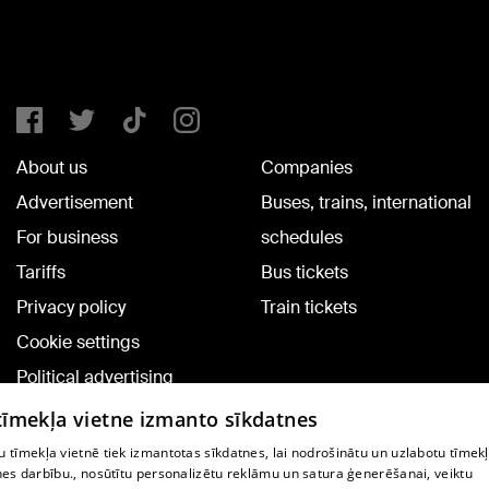
About us
Companies
Advertisement
Buses, trains, international
For business
schedules
Tariffs
Bus tickets
Privacy policy
Train tickets
Cookie settings
Political advertising
Cookie policy
 tīmekļa vietne izmanto sīkdatnes
Commenting terms
 tīmekļa vietnē tiek izmantotas sīkdatnes, lai nodrošinātu un uzlabotu tīmek
nes darbību., nosūtītu personalizētu reklāmu un satura ģenerēšanai, veiktu