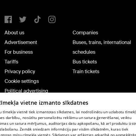
About us
Companies
Advertisement
Buses, trains, international
For business
schedules
Tariffs
Bus tickets
Privacy policy
Train tickets
Cookie settings
Political advertising
Cookie policy
 tīmekļa vietne izmanto sīkdatnes
Commenting terms
 tīmekļa vietnē tiek izmantotas sīkdatnes, lai nodrošinātu un uzlabotu tīmek
nes darbību., nosūtītu personalizētu reklāmu un satura ģenerēšanai, veiktu
āmas un satura mērījumus, auditorijas datu apkopošanu, kā arī produktu izst
TV program
zlabošanu. Zemāk sniedzam informāciju par visām sīkdatnēm, kuras tiek
Contract rules
ntotas mūsu tīmekļa vietnēs. Sīkdatnes var atšķirties atkarībā no apmeklētā