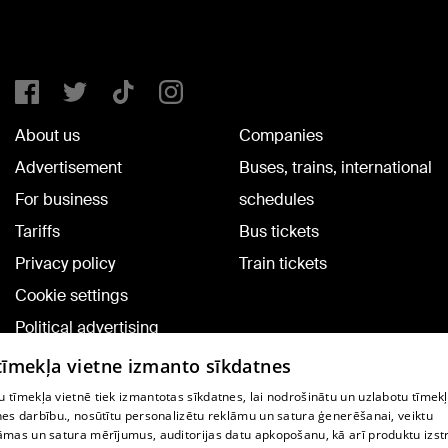
About us
Companies
Advertisement
Buses, trains, international
For business
schedules
Tariffs
Bus tickets
Privacy policy
Train tickets
Cookie settings
Political advertising
Cookie policy
 tīmekļa vietne izmanto sīkdatnes
Commenting terms
 tīmekļa vietnē tiek izmantotas sīkdatnes, lai nodrošinātu un uzlabotu tīmek
nes darbību., nosūtītu personalizētu reklāmu un satura ģenerēšanai, veiktu
āmas un satura mērījumus, auditorijas datu apkopošanu, kā arī produktu izst
TV program