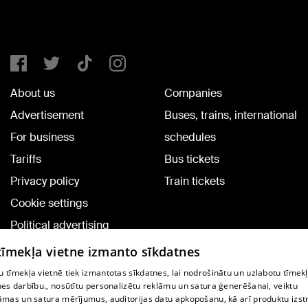
About us
Companies
Advertisement
Buses, trains, international
For business
schedules
Tariffs
Bus tickets
Privacy policy
Train tickets
Cookie settings
Political advertising
Cookie policy
 tīmekļa vietne izmanto sīkdatnes
Commenting terms
 tīmekļa vietnē tiek izmantotas sīkdatnes, lai nodrošinātu un uzlabotu tīmek
nes darbību., nosūtītu personalizētu reklāmu un satura ģenerēšanai, veiktu
āmas un satura mērījumus, auditorijas datu apkopošanu, kā arī produktu izst
TV program