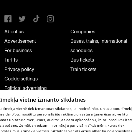
About us
Companies
Advertisement
Buses, trains, international
For business
schedules
Tariffs
Bus tickets
Privacy policy
Train tickets
Cookie settings
Political advertising
Cookie policy
 tīmekļa vietne izmanto sīkdatnes
Commenting terms
 tīmekļa vietnē tiek izmantotas sīkdatnes, lai nodrošinātu un uzlabotu tīmek
nes darbību., nosūtītu personalizētu reklāmu un satura ģenerēšanai, veiktu
āmas un satura mērījumus, auditorijas datu apkopošanu, kā arī produktu izst
TV program
zlabošanu. Zemāk sniedzam informāciju par visām sīkdatnēm, kuras tiek
Contract rules
ntotas mūsu tīmekļa vietnēs. Sīkdatnes var atšķirties atkarībā no apmeklētā