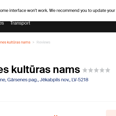
er forecast
Horoscopes
 some interface won't work. We recommend you to update your
es
Transport
nes kultūras nams
Reviews
s kultūras nams
ne, Gārsenes pag., Jēkabpils nov., LV-5218