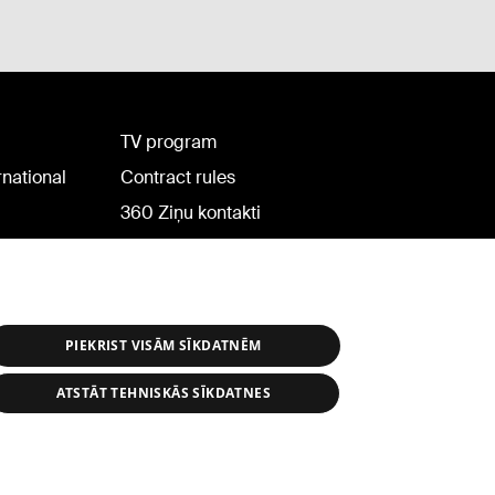
TV program
rnational
Contract rules
360 Ziņu kontakti
Helio Media
PIEKRIST VISĀM SĪKDATNĒM
ATSTĀT TEHNISKĀS SĪKDATNES