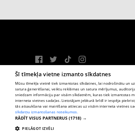
Vortal assistance service: e-mail -
info@1188.lv
Šī tīmekļa vietne izmanto sīkdatnes
Copyright © 2004-2026 SIA HELIO MEDIA.
Mūsu tīmekļa vietnē tiek izmantotas sīkdatnes, lai nodrošinātu un u
satura ģenerēšanai, veiktu reklāmas un satura mērījumus, auditorij
All rights reserved.
sniedzam informāciju par visām sīkdatnēm, kuras tiek izmantotas mū
interneta vietnes sadaļas. Lietotājam jebkurā brīdī ir iespēja piekrist
tās atsaukšana vai mainīšana attiecas uz visām interneta vietnes s
sīkdatņu izmantošanas noteikumos.
RĀDĪT VISUS PARTNERUS
(1718) →
PIELĀGOT IZVĒLI