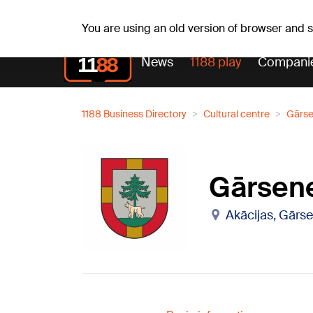
Weath
Th, 06.08.2026.
+24
°C
Aisma, Askolds
You are using an old version of browser and
News
1188 play
Compani
1188 Business Directory
Cultural centre
Gārse
Gārsene
Akācijas, Gārse