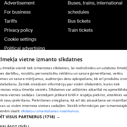
Advertisement
Buses, trains, international
For business
schedules
Tariffs
Bus tickets
Privacy policy
Train tickets
Cookie settings
Political advertising
Cookie policy
 tīmekļa vietne izmanto sīkdatnes
Commenting terms
 tīmekļa vietnē tiek izmantotas sīkdatnes, lai nodrošinātu un uzlabotu tīmek
nes darbību., nosūtītu personalizētu reklāmu un satura ģenerēšanai, veiktu
āmas un satura mērījumus, auditorijas datu apkopošanu, kā arī produktu izst
TV program
zlabošanu. Zemāk sniedzam informāciju par visām sīkdatnēm, kuras tiek
Contract rules
ntotas mūsu tīmekļa vietnēs. Sīkdatnes var atšķirties atkarībā no apmeklētā
rneta vietnes sadaļas. Lietotājam jebkurā brīdī ir iespēja piekrist, atteikties va
360 Ziņu kontakti
īt savu piekrišanu. Piekrišanas sniegšana, kā arī tās atsaukšana vai mainīša
ecas uz visām interneta vietnes sadaļām. Vairāk informācijas par izmantotaj
Helio Media
atnēm skatīt
sīkdatņu izmantošanas noteikumos.
ĪT VISUS PARTNERUS
(1718) →
Vortal assistance service: e-mail -
info@1188.lv
PIELĀGOT IZVĒLI