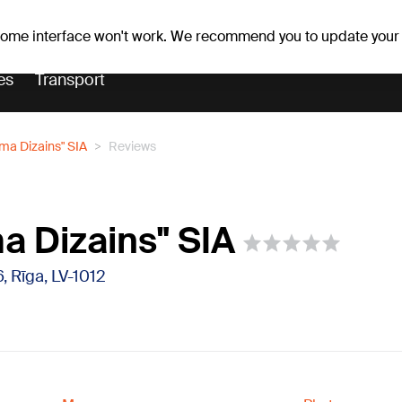
Weather forecast
Horoscopes
lavs
 some interface won't work. We recommend you to update your
es
Transport
ma Dizains" SIA
Reviews
a Dizains" SIA
6, Rīga, LV-1012