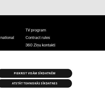
TV program
rnational
Contract rules
360 Ziņu kontakti
Helio Media
PIEKRIST VISĀM SĪKDATNĒM
ATSTĀT TEHNISKĀS SĪKDATNES