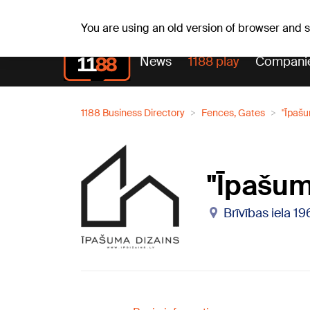
Sa, 08.08.2026.
+19
°C
Mudīte, Vladislava, Vladis
You are using an old version of browser and
News
1188 play
Compani
1188 Business Directory
Fences, Gates
"Īpašu
"Īpašum
Brīvības iela 19