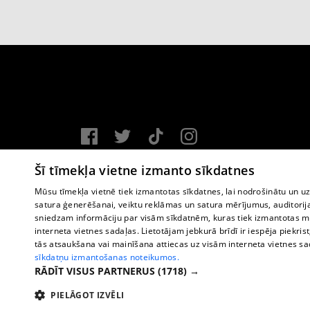
Vortal assistance service: e-mail -
info@1188.lv
Šī tīmekļa vietne izmanto sīkdatnes
Copyright © 2004-2026 SIA HELIO MEDIA.
Mūsu tīmekļa vietnē tiek izmantotas sīkdatnes, lai nodrošinātu un u
satura ģenerēšanai, veiktu reklāmas un satura mērījumus, auditorij
All rights reserved.
sniedzam informāciju par visām sīkdatnēm, kuras tiek izmantotas mū
interneta vietnes sadaļas. Lietotājam jebkurā brīdī ir iespēja piekrist
tās atsaukšana vai mainīšana attiecas uz visām interneta vietnes s
sīkdatņu izmantošanas noteikumos.
RĀDĪT VISUS PARTNERUS
(1718) →
PIELĀGOT IZVĒLI