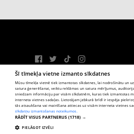
Vortal assistance service: e-mail -
info@1188.lv
Šī tīmekļa vietne izmanto sīkdatnes
Copyright © 2004-2026 SIA HELIO MEDIA.
Mūsu tīmekļa vietnē tiek izmantotas sīkdatnes, lai nodrošinātu un u
satura ģenerēšanai, veiktu reklāmas un satura mērījumus, auditorij
All rights reserved.
sniedzam informāciju par visām sīkdatnēm, kuras tiek izmantotas mū
interneta vietnes sadaļas. Lietotājam jebkurā brīdī ir iespēja piekrist
tās atsaukšana vai mainīšana attiecas uz visām interneta vietnes s
sīkdatņu izmantošanas noteikumos.
RĀDĪT VISUS PARTNERUS
(1718) →
PIELĀGOT IZVĒLI