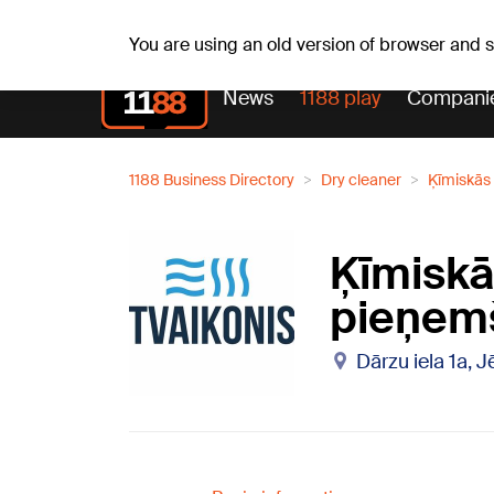
Fr, 07.08.2026.
+20
°C
Alfrēds, Fredis, Madars
You are using an old version of browser and
News
1188 play
Compani
1188 Business Directory
Dry cleaner
Ķīmiskās 
Ķīmiskās
pieņem
Dārzu iela 1a, 