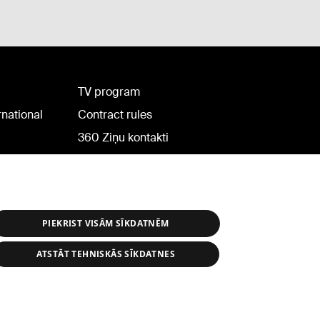
TV program
rnational
Contract rules
360 Ziņu kontakti
Helio Media
PIEKRIST VISĀM SĪKDATNĒM
ATSTĀT TEHNISKĀS SĪKDATNES