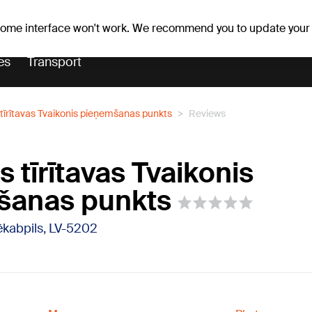
Weather forecast
Horoscopes
 some interface won't work. We recommend you to update your
es
Transport
tīrītavas Tvaikonis pieņemšanas punkts
Reviews
 tīrītavas Tvaikonis
šanas punkts
Jēkabpils, LV-5202