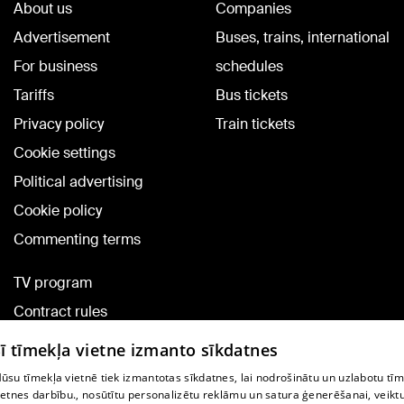
About us
Companies
Advertisement
Buses, trains, international
For business
schedules
Tariffs
Bus tickets
Privacy policy
Train tickets
Cookie settings
Political advertising
Cookie policy
Commenting terms
TV program
Contract rules
360 Ziņu kontakti
ī tīmekļa vietne izmanto sīkdatnes
Helio Media
ūsu tīmekļa vietnē tiek izmantotas sīkdatnes, lai nodrošinātu un uzlabotu tī
ietnes darbību., nosūtītu personalizētu reklāmu un satura ģenerēšanai, veikt