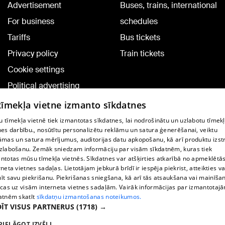
Advertisement
Buses, trains, international
For business
schedules
Tariffs
Bus tickets
Privacy policy
Train tickets
Cookie settings
Political advertising
Cookie policy
 tīmekļa vietne izmanto sīkdatnes
Commenting terms
 tīmekļa vietnē tiek izmantotas sīkdatnes, lai nodrošinātu un uzlabotu tīmek
nes darbību., nosūtītu personalizētu reklāmu un satura ģenerēšanai, veiktu
āmas un satura mērījumus, auditorijas datu apkopošanu, kā arī produktu izst
TV program
zlabošanu. Zemāk sniedzam informāciju par visām sīkdatnēm, kuras tiek
Contract rules
ntotas mūsu tīmekļa vietnēs. Sīkdatnes var atšķirties atkarībā no apmeklētā
rneta vietnes sadaļas. Lietotājam jebkurā brīdī ir iespēja piekrist, atteikties va
360 Ziņu kontakti
īt savu piekrišanu. Piekrišanas sniegšana, kā arī tās atsaukšana vai mainīša
ecas uz visām interneta vietnes sadaļām. Vairāk informācijas par izmantotaj
Helio Media
atnēm skatīt
sīkdatņu izmantošanas noteikumos.
ĪT VISUS PARTNERUS
(1718) →
Vortal assistance service: e-mail -
info@1188.lv
PIELĀGOT IZVĒLI