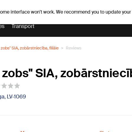
Weather forecast
Horoscopes
 some interface won't work. We recommend you to update your
es
Transport
zobs" SIA, zobārstniecība, filiāle
Reviews
 zobs" SIA, zobārstniecī
īga, LV-1069