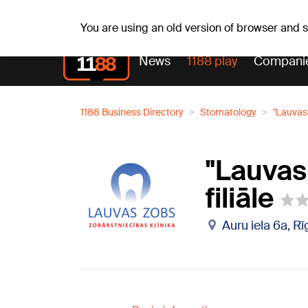
Fr, 07.08.2026.
+20
°C
Alfrēds, Fredis, Madars
You are using an old version of browser and
News
1188 play
Compani
1188 Business Directory
Stomatology
"Lauvas 
"Lauvas
filiāle
Auru iela 6a, R