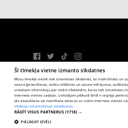
Vortal assistance service: e-mail -
info@1188.lv
Šī tīmekļa vietne izmanto sīkdatnes
Copyright © 2004-2026 SIA HELIO MEDIA.
Mūsu tīmekļa vietnē tiek izmantotas sīkdatnes, lai nodrošinātu un u
satura ģenerēšanai, veiktu reklāmas un satura mērījumus, auditorij
All rights reserved.
sniedzam informāciju par visām sīkdatnēm, kuras tiek izmantotas mū
interneta vietnes sadaļas. Lietotājam jebkurā brīdī ir iespēja piekrist
tās atsaukšana vai mainīšana attiecas uz visām interneta vietnes s
sīkdatņu izmantošanas noteikumos.
RĀDĪT VISUS PARTNERUS
(1718) →
PIELĀGOT IZVĒLI