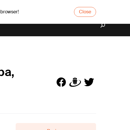
 browser!
Close
ba,