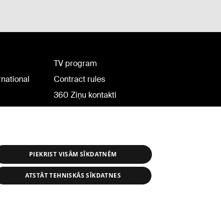
TV program
rnational
Contract rules
360 Ziņu kontakti
Helio Media
PIEKRIST VISĀM SĪKDATNĒM
ATSTĀT TEHNISKĀS SĪKDATNES