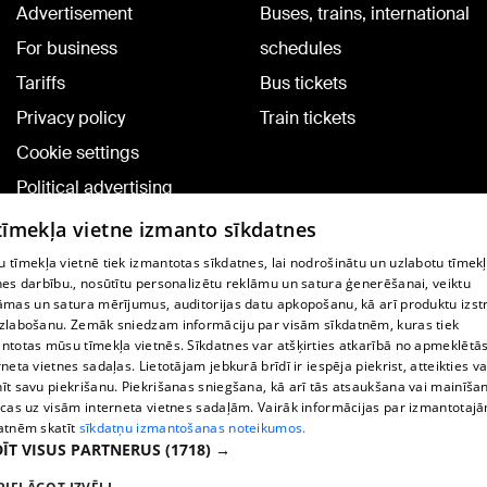
Advertisement
Buses, trains, international
For business
schedules
Tariffs
Bus tickets
Privacy policy
Train tickets
Cookie settings
Political advertising
Cookie policy
 tīmekļa vietne izmanto sīkdatnes
Commenting terms
 tīmekļa vietnē tiek izmantotas sīkdatnes, lai nodrošinātu un uzlabotu tīmek
nes darbību., nosūtītu personalizētu reklāmu un satura ģenerēšanai, veiktu
āmas un satura mērījumus, auditorijas datu apkopošanu, kā arī produktu izst
TV program
zlabošanu. Zemāk sniedzam informāciju par visām sīkdatnēm, kuras tiek
Contract rules
ntotas mūsu tīmekļa vietnēs. Sīkdatnes var atšķirties atkarībā no apmeklētā
rneta vietnes sadaļas. Lietotājam jebkurā brīdī ir iespēja piekrist, atteikties va
360 Ziņu kontakti
īt savu piekrišanu. Piekrišanas sniegšana, kā arī tās atsaukšana vai mainīša
ecas uz visām interneta vietnes sadaļām. Vairāk informācijas par izmantotaj
Helio Media
atnēm skatīt
sīkdatņu izmantošanas noteikumos.
ĪT VISUS PARTNERUS
(1718) →
Vortal assistance service: e-mail -
info@1188.lv