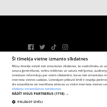
Vortal assistance service: e-mail -
info@1188.lv
Šī tīmekļa vietne izmanto sīkdatnes
Copyright © 2004-2026 SIA HELIO MEDIA.
Mūsu tīmekļa vietnē tiek izmantotas sīkdatnes, lai nodrošinātu un u
satura ģenerēšanai, veiktu reklāmas un satura mērījumus, auditorij
All rights reserved.
sniedzam informāciju par visām sīkdatnēm, kuras tiek izmantotas mū
interneta vietnes sadaļas. Lietotājam jebkurā brīdī ir iespēja piekrist
tās atsaukšana vai mainīšana attiecas uz visām interneta vietnes s
sīkdatņu izmantošanas noteikumos.
RĀDĪT VISUS PARTNERUS
(1718) →
PIELĀGOT IZVĒLI