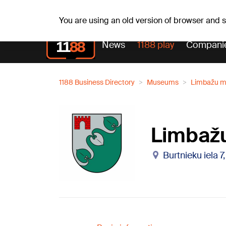
Fr, 07.08.2026.
+16
°C
Alfrēds, Fredis, Madars
You are using an old version of browser and
News
1188 play
Compani
1188 Business Directory
Museums
Limbažu m
Limbaž
Burtnieku iela 