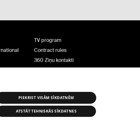
TV program
rnational
Contract rules
360 Ziņu kontakti
Helio Media
PIEKRIST VISĀM SĪKDATNĒM
ATSTĀT TEHNISKĀS SĪKDATNES