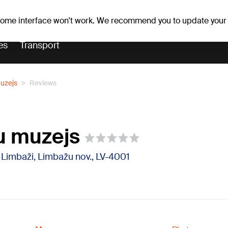
Weather forecast
Horoscopes
 some interface won't work. We recommend you to update your
es
Transport
uzejs
Reviews
u muzejs
7, Limbaži, Limbažu nov., LV-4001