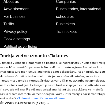
About us
Companies
Advertisement
Buses, trains, international
For business
schedules
Tariffs
Bus tickets
Privacy policy
Train tickets
Cookie settings
Political advertising
Cookie policy
 tīmekļa vietne izmanto sīkdatnes
Commenting terms
 tīmekļa vietnē tiek izmantotas sīkdatnes, lai nodrošinātu un uzlabotu tīmek
nes darbību., nosūtītu personalizētu reklāmu un satura ģenerēšanai, veiktu
āmas un satura mērījumus, auditorijas datu apkopošanu, kā arī produktu izst
TV program
zlabošanu. Zemāk sniedzam informāciju par visām sīkdatnēm, kuras tiek
Contract rules
ntotas mūsu tīmekļa vietnēs. Sīkdatnes var atšķirties atkarībā no apmeklētā
rneta vietnes sadaļas. Lietotājam jebkurā brīdī ir iespēja piekrist, atteikties va
360 Ziņu kontakti
īt savu piekrišanu. Piekrišanas sniegšana, kā arī tās atsaukšana vai mainīša
ecas uz visām interneta vietnes sadaļām. Vairāk informācijas par izmantotaj
Helio Media
atnēm skatīt
sīkdatņu izmantošanas noteikumos.
ĪT VISUS PARTNERUS
(1718) →