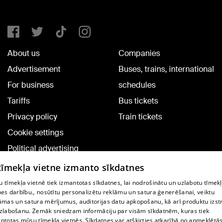
About us
Companies
Advertisement
Buses, trains, international
For business
schedules
Tariffs
Bus tickets
Privacy policy
Train tickets
Cookie settings
Political advertising
Cookie policy
 tīmekļa vietne izmanto sīkdatnes
Commenting terms
 tīmekļa vietnē tiek izmantotas sīkdatnes, lai nodrošinātu un uzlabotu tīmek
nes darbību., nosūtītu personalizētu reklāmu un satura ģenerēšanai, veiktu
āmas un satura mērījumus, auditorijas datu apkopošanu, kā arī produktu izst
TV program
zlabošanu. Zemāk sniedzam informāciju par visām sīkdatnēm, kuras tiek
Contract rules
ntotas mūsu tīmekļa vietnēs. Sīkdatnes var atšķirties atkarībā no apmeklētā