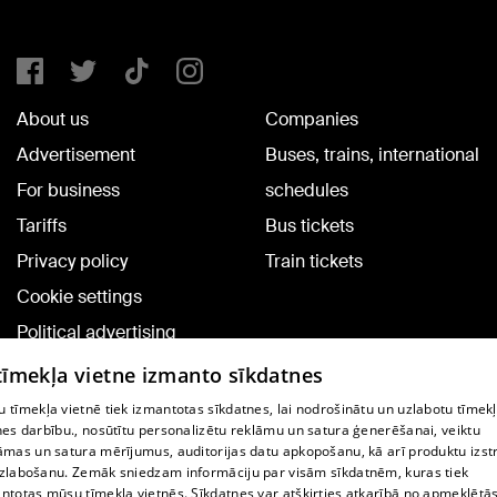
About us
Companies
Advertisement
Buses, trains, international
For business
schedules
Tariffs
Bus tickets
Privacy policy
Train tickets
Cookie settings
Political advertising
Cookie policy
 tīmekļa vietne izmanto sīkdatnes
Commenting terms
 tīmekļa vietnē tiek izmantotas sīkdatnes, lai nodrošinātu un uzlabotu tīmek
nes darbību., nosūtītu personalizētu reklāmu un satura ģenerēšanai, veiktu
āmas un satura mērījumus, auditorijas datu apkopošanu, kā arī produktu izst
TV program
zlabošanu. Zemāk sniedzam informāciju par visām sīkdatnēm, kuras tiek
Contract rules
ntotas mūsu tīmekļa vietnēs. Sīkdatnes var atšķirties atkarībā no apmeklētā