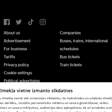
About us
Companies
Advertisement
Buses, trains, international
For business
schedules
Tariffs
Bus tickets
Privacy policy
Train tickets
Cookie settings
Political advertising
Cookie policy
 tīmekļa vietne izmanto sīkdatnes
Commenting terms
 tīmekļa vietnē tiek izmantotas sīkdatnes, lai nodrošinātu un uzlabotu tīmek
nes darbību., nosūtītu personalizētu reklāmu un satura ģenerēšanai, veiktu
āmas un satura mērījumus, auditorijas datu apkopošanu, kā arī produktu izst
TV program