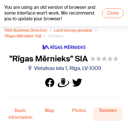
You are using an old version of browser and
+12
°C
some interface won't work. We recommend
Close
you to update your browser!
1188 Business Directory
Land survey, geodesy
"Rīgas Mērnieks" SIA
Reviews
"Rīgas Mērnieks" SIA
Vietalvas iela 1, Rīga, LV-1009
Basic
Map
Photos
Reviews
information