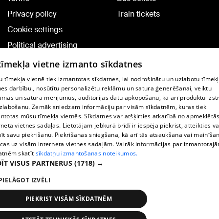
Privacy policy
Train tickets
Cookie settings
Political advertising
Cookie policy
 tīmekļa vietne izmanto sīkdatnes
Commenting terms
 tīmekļa vietnē tiek izmantotas sīkdatnes, lai nodrošinātu un uzlabotu tīmek
nes darbību., nosūtītu personalizētu reklāmu un satura ģenerēšanai, veiktu
āmas un satura mērījumus, auditorijas datu apkopošanu, kā arī produktu izst
TV program
zlabošanu. Zemāk sniedzam informāciju par visām sīkdatnēm, kuras tiek
Contract rules
ntotas mūsu tīmekļa vietnēs. Sīkdatnes var atšķirties atkarībā no apmeklētā
rneta vietnes sadaļas. Lietotājam jebkurā brīdī ir iespēja piekrist, atteikties va
360 Ziņu kontakti
īt savu piekrišanu. Piekrišanas sniegšana, kā arī tās atsaukšana vai mainīša
ecas uz visām interneta vietnes sadaļām. Vairāk informācijas par izmantotaj
Helio Media
atnēm skatīt
sīkdatņu izmantošanas noteikumos.
ĪT VISUS PARTNERUS
(1718) →
Vortal assistance service: e-mail -
info@1188.lv
PIELĀGOT IZVĒLI
Copyright © 2004-2026 SIA HELIO MEDIA.
All rights reserved.
PIEKRIST VISĀM SĪKDATNĒM