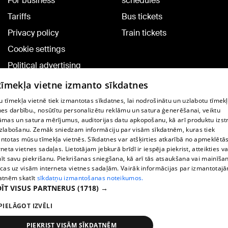
For business
schedules
Tariffs
Bus tickets
Privacy policy
Train tickets
Cookie settings
Political advertising
Cookie policy
 tīmekļa vietne izmanto sīkdatnes
Commenting terms
 tīmekļa vietnē tiek izmantotas sīkdatnes, lai nodrošinātu un uzlabotu tīmek
nes darbību., nosūtītu personalizētu reklāmu un satura ģenerēšanai, veiktu
āmas un satura mērījumus, auditorijas datu apkopošanu, kā arī produktu izst
TV program
zlabošanu. Zemāk sniedzam informāciju par visām sīkdatnēm, kuras tiek
Contract rules
ntotas mūsu tīmekļa vietnēs. Sīkdatnes var atšķirties atkarībā no apmeklētā
rneta vietnes sadaļas. Lietotājam jebkurā brīdī ir iespēja piekrist, atteikties va
360 Ziņu kontakti
īt savu piekrišanu. Piekrišanas sniegšana, kā arī tās atsaukšana vai mainīša
ecas uz visām interneta vietnes sadaļām. Vairāk informācijas par izmantotaj
Helio Media
atnēm skatīt
sīkdatņu izmantošanas noteikumos.
ĪT VISUS PARTNERUS
(1718) →
Vortal assistance service: e-mail -
info@1188.lv
PIELĀGOT IZVĒLI
Copyright © 2004-2026 SIA HELIO MEDIA.
All rights reserved.
PIEKRIST VISĀM SĪKDATNĒM