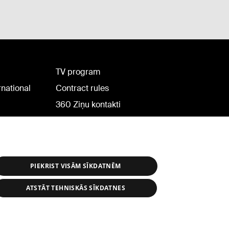
TV program
rnational
Contract rules
360 Ziņu kontakti
Helio Media
PIEKRIST VISĀM SĪKDATNĒM
ATSTĀT TEHNISKĀS SĪKDATNES