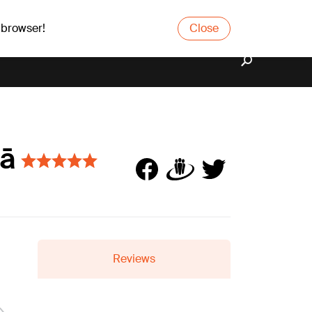
 browser!
Close
gā
Reviews