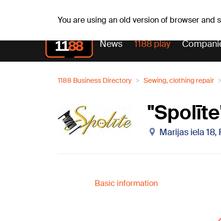
Fr, 07.08.2026.
+20
°C
Alfrēds, Fredis, Madars
You are using an old version of browser and
News
1188 play
Compani
1188 Business Directory
Sewing, clothing repair
"Spolīt
Marijas iela 18,
Basic information