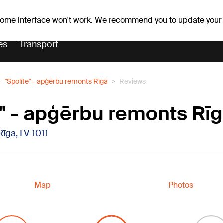
Weather forecast
Horoscopes
 some interface won't work. We recommend you to update your
es
Transport
"Spolīte" - apģērbu remonts Rīgā
Reviews
e" - apģērbu remonts Rī
 Rīga, LV-1011
Map
Photos