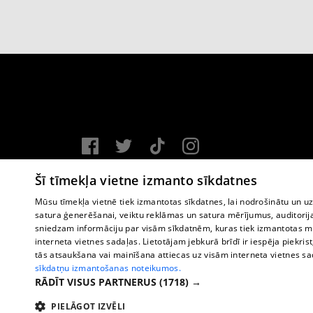
Vortal assistance service: e-mail -
info@1188.lv
Šī tīmekļa vietne izmanto sīkdatnes
Copyright © 2004-2026 SIA HELIO MEDIA.
Mūsu tīmekļa vietnē tiek izmantotas sīkdatnes, lai nodrošinātu un u
satura ģenerēšanai, veiktu reklāmas un satura mērījumus, auditorij
All rights reserved.
sniedzam informāciju par visām sīkdatnēm, kuras tiek izmantotas mū
interneta vietnes sadaļas. Lietotājam jebkurā brīdī ir iespēja piekrist
tās atsaukšana vai mainīšana attiecas uz visām interneta vietnes s
sīkdatņu izmantošanas noteikumos.
RĀDĪT VISUS PARTNERUS
(1718) →
PIELĀGOT IZVĒLI