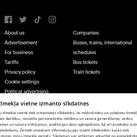
About us
Companies
Advertisement
Buses, trains, international
For business
schedules
Tariffs
Bus tickets
Privacy policy
Train tickets
Cookie settings
Political advertising
Cookie policy
 tīmekļa vietne izmanto sīkdatnes
Commenting terms
 tīmekļa vietnē tiek izmantotas sīkdatnes, lai nodrošinātu un uzlabotu tīmek
nes darbību., nosūtītu personalizētu reklāmu un satura ģenerēšanai, veiktu
āmas un satura mērījumus, auditorijas datu apkopošanu, kā arī produktu izst
TV program
zlabošanu. Zemāk sniedzam informāciju par visām sīkdatnēm, kuras tiek
Contract rules
ntotas mūsu tīmekļa vietnēs. Sīkdatnes var atšķirties atkarībā no apmeklētā