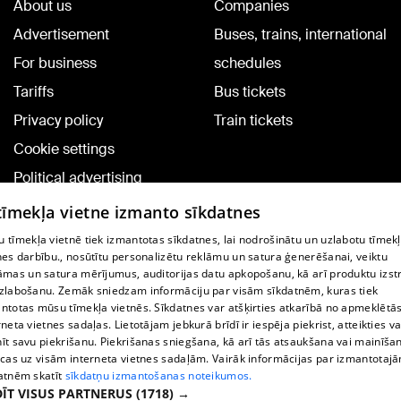
About us
Companies
Advertisement
Buses, trains, international
For business
schedules
Tariffs
Bus tickets
Privacy policy
Train tickets
Cookie settings
Political advertising
Cookie policy
 tīmekļa vietne izmanto sīkdatnes
Commenting terms
 tīmekļa vietnē tiek izmantotas sīkdatnes, lai nodrošinātu un uzlabotu tīmek
nes darbību., nosūtītu personalizētu reklāmu un satura ģenerēšanai, veiktu
āmas un satura mērījumus, auditorijas datu apkopošanu, kā arī produktu izst
TV program
zlabošanu. Zemāk sniedzam informāciju par visām sīkdatnēm, kuras tiek
Contract rules
ntotas mūsu tīmekļa vietnēs. Sīkdatnes var atšķirties atkarībā no apmeklētā
rneta vietnes sadaļas. Lietotājam jebkurā brīdī ir iespēja piekrist, atteikties va
360 Ziņu kontakti
īt savu piekrišanu. Piekrišanas sniegšana, kā arī tās atsaukšana vai mainīša
ecas uz visām interneta vietnes sadaļām. Vairāk informācijas par izmantotaj
Helio Media
atnēm skatīt
sīkdatņu izmantošanas noteikumos.
ĪT VISUS PARTNERUS
(1718) →