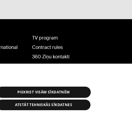
TV program
rnational
Contract rules
360 Ziņu kontakti
Helio Media
PIEKRIST VISĀM SĪKDATNĒM
ATSTĀT TEHNISKĀS SĪKDATNES