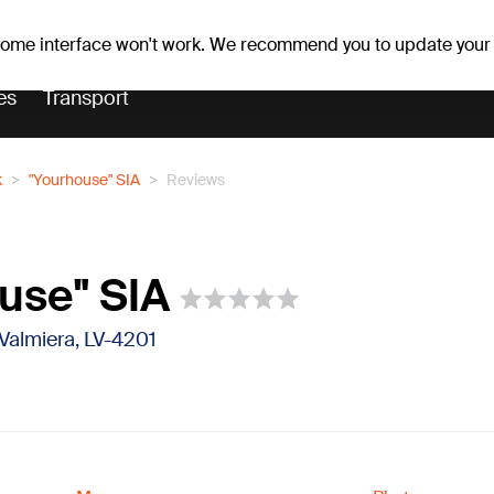
Weather forecast
Horoscopes
slavs
 some interface won't work. We recommend you to update your
es
Transport
k
"Yourhouse" SIA
Reviews
use" SIA
, Valmiera, LV-4201