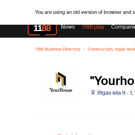
Sa, 08.08.2026.
+20
°C
Mudīte, Vladislava, Vladi
You are using an old version of browser and
News
1188 play
Compani
1188 Business Directory
Construction, repair wor
"Yourho
Rīgas iela 9 - 1