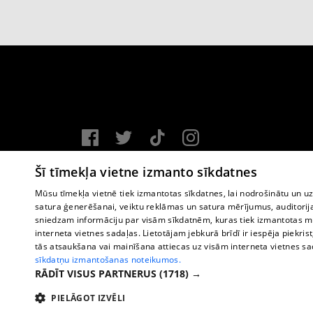
Vortal assistance service: e-mail -
info@1188.lv
Šī tīmekļa vietne izmanto sīkdatnes
Copyright © 2004-2026 SIA HELIO MEDIA.
Mūsu tīmekļa vietnē tiek izmantotas sīkdatnes, lai nodrošinātu un u
satura ģenerēšanai, veiktu reklāmas un satura mērījumus, auditorij
All rights reserved.
sniedzam informāciju par visām sīkdatnēm, kuras tiek izmantotas mū
interneta vietnes sadaļas. Lietotājam jebkurā brīdī ir iespēja piekrist
tās atsaukšana vai mainīšana attiecas uz visām interneta vietnes s
sīkdatņu izmantošanas noteikumos.
RĀDĪT VISUS PARTNERUS
(1718) →
PIELĀGOT IZVĒLI