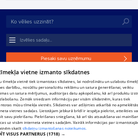
Piesaki savu uzņēmumu
 tīmekļa vietne izmanto sīkdatnes
Ja tavs uzņēmums nav mūsu datubāzē, aizpildi vienkāršu
formu.
 tīmekļa vietnē tiek izmantotas sīkdatnes, lai nodrošinātu un uzlabotu tīmek
nes darbību., nosūtītu personalizētu reklāmu un satura ģenerēšanai, veiktu
āmas un satura mērījumus, auditorijas datu apkopošanu, kā arī produktu izst
1188 datu bāzes, tās daļas vai datu bāzē iekļautās informācijas,
zlabošanu. Zemāk sniedzam informāciju par visām sīkdatnēm, kuras tiek
vai informācijas daļas pavairošana vai izplatīšana jebkādā formā
ntotas mūsu tīmekļa vietnēs. Sīkdatnes var atšķirties atkarībā no apmeklētā
stingri aizliegta. Tāpat arī ir aizliegta lejupielāde automātiskā
rneta vietnes sadaļas. Lietotājam jebkurā brīdī ir iespēja piekrist, atteikties va
režīmā. Jebkura 1188 web lapā publicētā materiāla
īt savu piekrišanu. Piekrišanas sniegšana, kā arī tās atsaukšana vai mainīša
pārpublicēšana ir kategoriski aizliegta bez 1188 web lapas
ecas uz visām interneta vietnes sadaļām. Vairāk informācijas par izmantotaj
redakcijas atļaujas.
atnēm skatīt
sīkdatņu izmantošanas noteikumos.
ĪT VISUS PARTNERUS
(1718) →