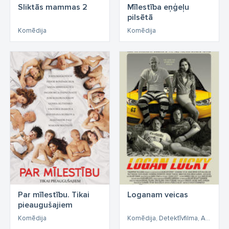
Sliktās mammas 2
Mīlestība eņģeļu
pilsētā
Komēdija
Komēdija
Par mīlestību. Tikai
Loganam veicas
pieaugušajiem
Komēdija
Komēdija, Detektīvfilma, Asa sižeta