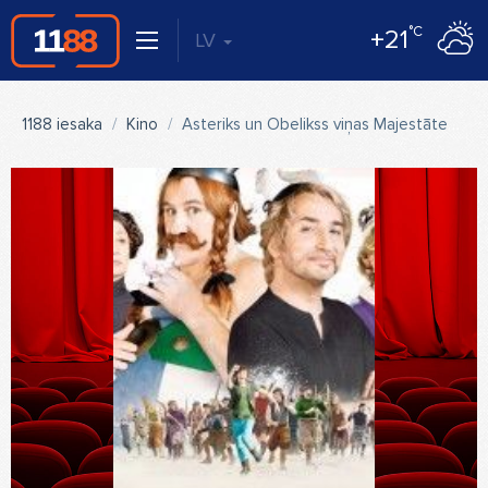
°C
+21
LV
1188 iesaka
Kino
Asteriks un Obelikss viņas Majestātes dienestā