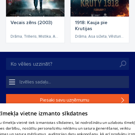
Vecais zēns (2003)
1918: Kauja pie
Krutijas
Drāma, Trilleris, Mistika, Asa sižeta
Drāma, Asa sižeta, Vēsturiska
Piesaki savu uzņēmumu
 tīmekļa vietne izmanto sīkdatnes
Ja tavs uzņēmums nav mūsu datubāzē, aizpildi vienkāršu
formu.
 tīmekļa vietnē tiek izmantotas sīkdatnes, lai nodrošinātu un uzlabotu tīmek
nes darbību., nosūtītu personalizētu reklāmu un satura ģenerēšanai, veiktu
āmas un satura mērījumus, auditorijas datu apkopošanu, kā arī produktu izst