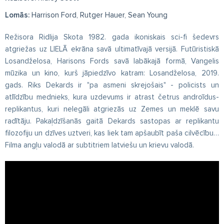
Lomās:
Harrison Ford, Rutger Hauer, Sean Young
Režisora Ridlija Skota 1982. gada ikoniskais sci-fi šedevrs
atgriežas uz LIELĀ ekrāna savā ultimatīvajā versijā. Futūristiskā
Losandželosa, Harisons Fords savā labākajā formā, Vangelis
mūzika un kino, kurš jāpiedzīvo katram: Losandželosa, 2019.
gads. Riks Dekards ir "pa asmeni skrejošais" - policists un
atlīdzību mednieks, kura uzdevums ir atrast četrus androīdus-
replikantus, kuri nelegāli atgriezās uz Zemes un meklē savu
radītāju. Pakaļdzīšanās gaitā Dekards sastopas ar replikantu
filozofiju un dzīves uztveri, kas liek tam apšaubīt paša cilvēcību…
Filma angļu valodā ar subtitriem latviešu un krievu valodā.