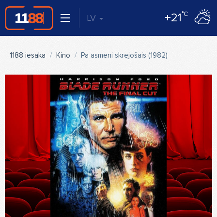
°C
+21
LV
1188 iesaka
Kino
Pa asmeni skrejošais (1982)