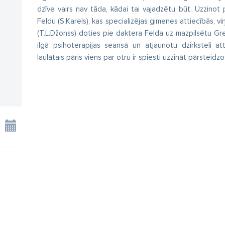
dzīve vairs nav tāda, kādai tai vajadzētu būt. Uzzinot 
Feldu (S.Karels), kas specializējas ģimenes attiecībās, v
(T.L.Džonss) doties pie daktera Felda uz mazpilsētu Gre
ilgā psihoterapijas seansā un atjaunotu dzirksteli atti
laulātais pāris viens par otru ir spiesti uzzināt pārsteidzo