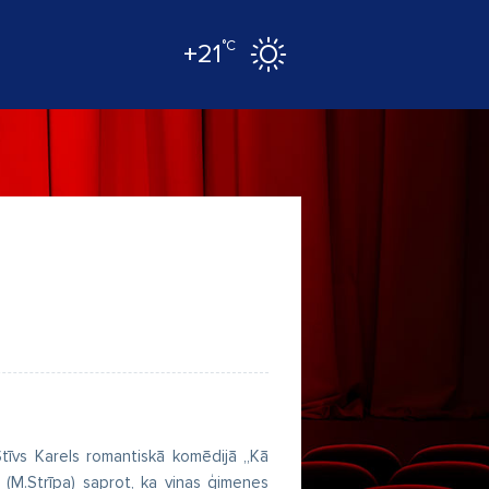
°C
+21
Stīvs Karels romantiskā komēdijā „Kā
a (M.Strīpa) saprot, ka viņas ģimenes