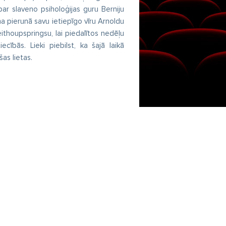
par slaveno psiholoģijas guru Berniju
iņa pierunā savu ietiepīgo vīru Arnoldu
ithoupspringsu, lai piedalītos nedēļu
ecībās. Lieki piebilst, ka šajā laikā
šas lietas.