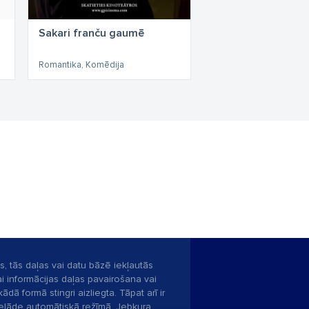
Sakari franču gaumē
Romantika, Komēdija
s, tās daļas vai datu bāzē iekļautās
ai informācijas daļas pavairošana vai
ādā formā stingri aizliegta. Tāpat arī ir
pielāde automātiskā režīmā. Jebkura