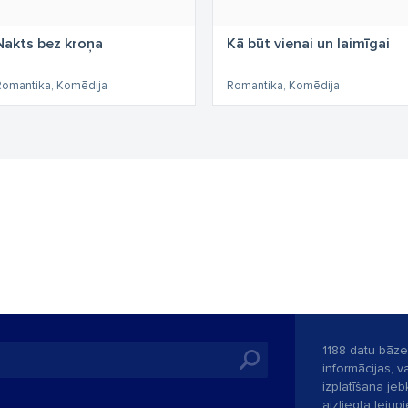
Nakts bez kroņa
Kā būt vienai un laimīgai
Romantika, Komēdija
Romantika, Komēdija
1188 datu bāze
informācijas, v
izplatīšana jebk
aizliegta leju