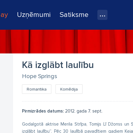
lay
Uzņēmumi
Satiksme
Kā izglābt laulību
Hope Springs
Romantika
Komēdija
Pirmizrādes datums:
2012. gada 7. sept.
Godalgotā aktrise Merila Strīpa, Tomijs Lī Džonss un 
izglābt laulību”. Pēc 30 laulībā pavadītiem gadiem Kej