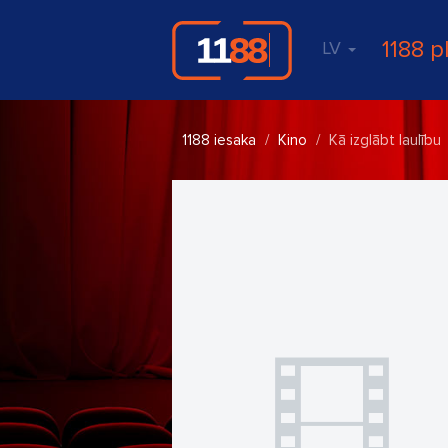
1188 p
LV
1188 iesaka
Kino
Kā izglābt laulību