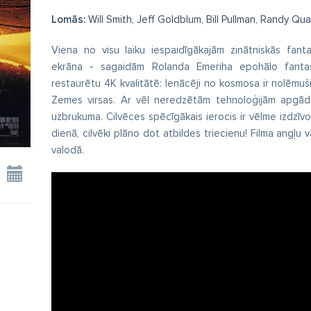
Lomās:
Will Smith, Jeff Goldblum, Bill Pullman, Randy Qu
Viena no visu laiku iespaidīgākajām zinātniskās fant
ekrāna - sagaidām Rolanda Emeriha epohālo fantast
restaurētu 4K kvalitātē: Ienācēji no kosmosa ir nolēmuši
Zemes virsas. Ar vēl neredzētām tehnoloģijām apgādāt
uzbrukuma. Cilvēces spēcīgākais ierocis ir vēlme izdzīvo
dienā, cilvēki plāno dot atbildes triecienu! Filma angļu 
valodā.