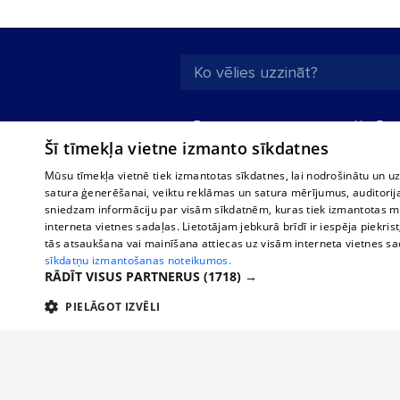
Par mums
Uzņēmu
Šī tīmekļa vietne izmanto sīkdatnes
Reklāma
Autobusi
starptau
Biznesa klientiem
Mūsu tīmekļa vietnē tiek izmantotas sīkdatnes, lai nodrošinātu un u
Autobus
satura ģenerēšanai, veiktu reklāmas un satura mērījumus, auditorij
Tarifi
sniedzam informāciju par visām sīkdatnēm, kuras tiek izmantotas mū
Vilcienu
Privātuma politika
interneta vietnes sadaļas. Lietotājam jebkurā brīdī ir iespēja piekrist
tās atsaukšana vai mainīšana attiecas uz visām interneta vietnes s
Sīkdatņu iestatījumi
sīkdatņu izmantošanas noteikumos.
Politiskā reklāma
RĀDĪT VISUS PARTNERUS
(1718) →
Sīkdatņu lietošanas
PIELĀGOT IZVĒLI
noteikumi
TEHNISKĀS/OBLIGĀTĀS
STATISTIKAS
M
Komentāru
pievienošana