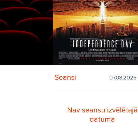
Seansi
Nav seansu izvēlētajā
datumā