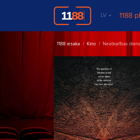
1188 p
LV
1188 iesaka
Kino
Neatkarības diena