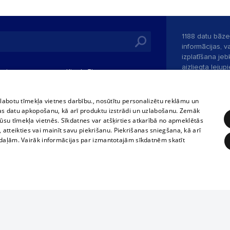
1188 datu bāze
informācijas, v
izplatīšana jebk
aizliegta leju
mi
Kinoteātros
1188 web lapā 
, vilcieni,
TV programma
kategoriski ai
tiskie reisi
atļaujas.
Līguma noteikumi
zlabotu tīmekļa vietnes darbību., nosūtītu personalizētu reklāmu un
u biļetes
as datu apkopošanu, kā arī produktu izstrādi un uzlabošanu. Zemāk
360 Ziņas kontakti
su tīmekļa vietnēs. Sīkdatnes var atšķirties atkarībā no apmeklētās
 biļetes
, atteikties vai mainīt savu piekrišanu. Piekrišanas sniegšana, kā arī
Portāla palīdzī
adaļām. Vairāk informācijas par izmantotajām sīkdatnēm skatīt
Izstrādāts
SIA 
ĒRĶĒŠANA
FUNKCIONĀLĀS
NEKLASIFICĒTĀS