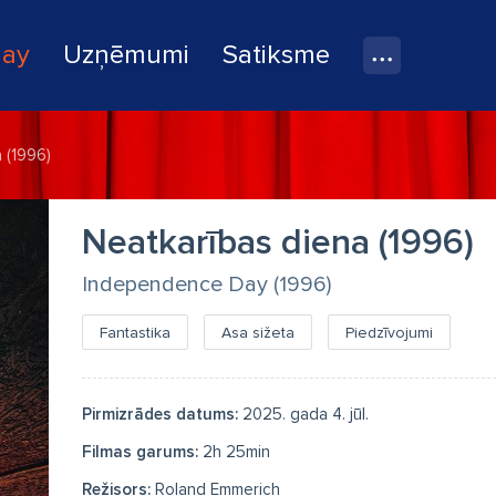
lay
Uzņēmumi
Satiksme
 (1996)
Neatkarības diena (1996)
Independence Day (1996)
Fantastika
Asa sižeta
Piedzīvojumi
Pirmizrādes datums:
2025. gada 4. jūl.
Filmas garums:
2h 25min
Režisors:
Roland Emmerich