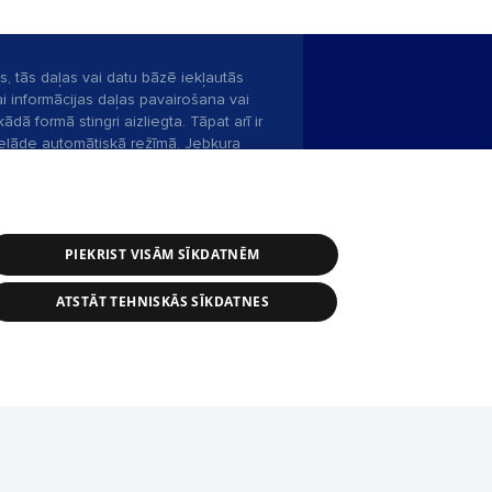
s, tās daļas vai datu bāzē iekļautās
ai informācijas daļas pavairošana vai
ādā formā stingri aizliegta. Tāpat arī ir
pielāde automātiskā režīmā. Jebkura
publicētā materiāla pārpublicēšana ir
zliegta bez 1188 web lapas redakcijas
PIEKRIST VISĀM SĪKDATNĒM
bas dienests: e-pasts -
info@1188.lv
ATSTĀT TEHNISKĀS SĪKDATNES
Helio Media
2004-2026