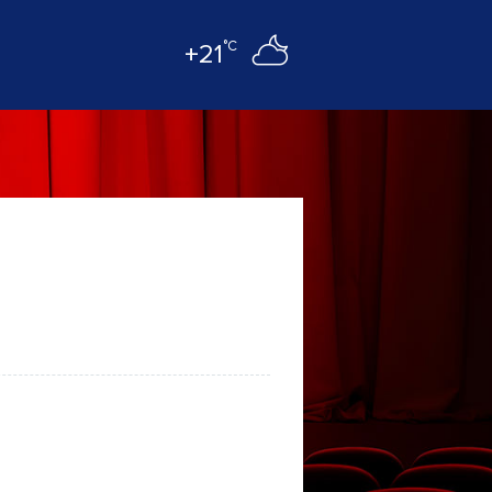
°C
+21