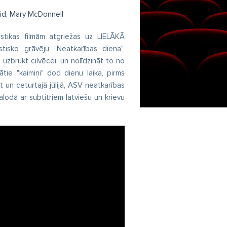
aid, Mary McDonnell
astikas filmām atgriežas uz LIELĀKĀ
isko grāvēju "Neatkarības diena",
 uzbrukt cilvēcei, un nolīdzināt to no
ie "kaimiņi" dod dienu laika, pirms
t un ceturtajā jūlijā, ASV neatkarības
valodā ar subtitriem latviešu un krievu