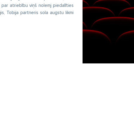
par atriebību viņš nolemj piedalīties
jis, Tobija partneris sola augstu likmi