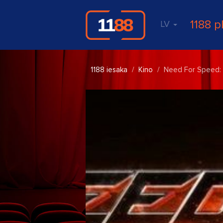
1188 p
LV
1188 iesaka
Kino
Need For Speed: 