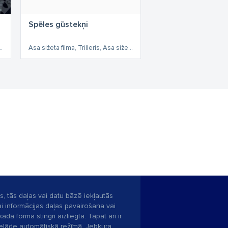
Spēles gūstekņi
lleris, Komēdija, Asa sižeta
Asa sižeta filma, Trilleris, Asa sižeta
s, tās daļas vai datu bāzē iekļautās
ai informācijas daļas pavairošana vai
ādā formā stingri aizliegta. Tāpat arī ir
pielāde automātiskā režīmā. Jebkura