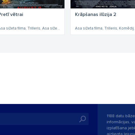
Pretī vētrai
Krāpšanas ilūzija 2
Asa sižeta filma, Trilleris, Asa sižeta
Asa sižeta filma, Tri
1188 datu bāze
informācijas, v
izplatīšana jebk
aizliegta leju