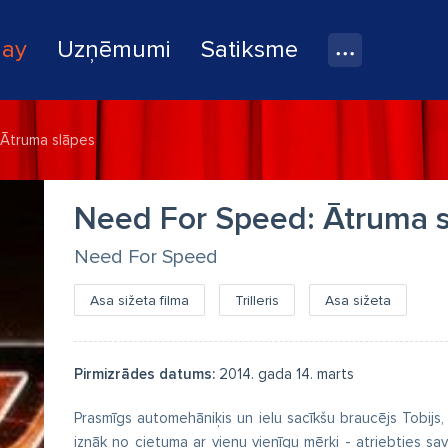
lay
Uzņēmumi
Satiksme
Ātruma slāpes
Need For Speed: Ātruma 
Need For Speed
Asa sižeta filma
Trilleris
Asa sižeta
Pirmizrādes datums:
2014. gada 14. marts
Prasmīgs automehāniķis un ielu sacīkšu braucējs Tobijs
iznāk no cietuma ar vienu vienīgu mērķi - atriebties sa