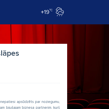
°C
+19
slāpes
, nepatiesi apsūdzēts par noziegumu,
vam bijušajam biznesa partnerim, kurš