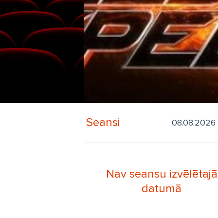
Seansi
Nav seansu izvēlētajā
datumā