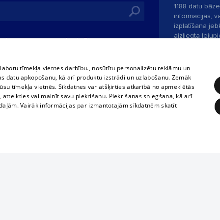
1188 datu bāze
informācijas, v
izplatīšana jebk
aizliegta leju
mi
Kinoteātros
1188 web lapā 
, vilcieni,
TV programma
kategoriski ai
tiskie reisi
atļaujas.
Līguma noteikumi
zlabotu tīmekļa vietnes darbību., nosūtītu personalizētu reklāmu un
u biļetes
as datu apkopošanu, kā arī produktu izstrādi un uzlabošanu. Zemāk
360 Ziņas kontakti
su tīmekļa vietnēs. Sīkdatnes var atšķirties atkarībā no apmeklētās
 biļetes
, atteikties vai mainīt savu piekrišanu. Piekrišanas sniegšana, kā arī
Portāla palīdzī
adaļām. Vairāk informācijas par izmantotajām sīkdatnēm skatīt
Izstrādāts
SIA 
ĒRĶĒŠANA
FUNKCIONĀLĀS
NEKLASIFICĒTĀS
obligātās
Statistikas
Mērķēšana
Funkcionālās
Neklasificētās
Ja tavs uzņēmums nav mūsu datubāzē,
aizpildi vienkāršu formu.
eklēt un pārlūkot tīmekļa vietni un izmantot tās piedāvātās iespējas. Bez šīm sīkdatnēm 