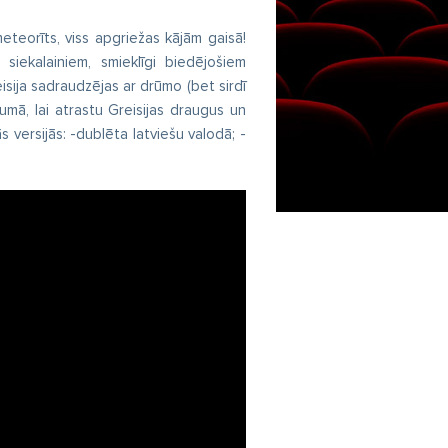
teorīts, viss apgriežas kājām gaisā!
 siekalainiem, smieklīgi biedējošiem
sija sadraudzējas ar drūmo (bet sirdī
umā, lai atrastu Greisijas draugus un
 versijās: -dublēta latviešu valodā; -