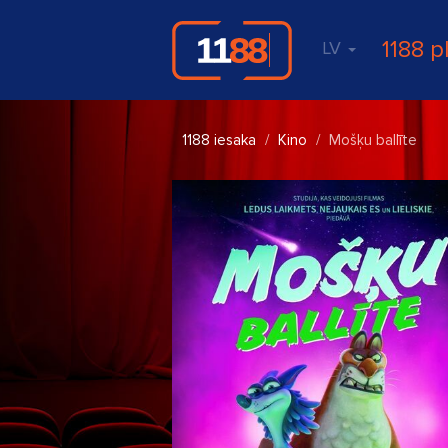
1188 p
LV
1188 iesaka
Kino
Mošķu ballīte