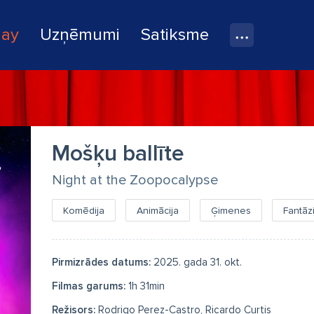
lay
Uzņēmumi
Satiksme
Mošķu ballīte
Night at the Zoopocalypse
Komēdija
Animācija
Ģimenes
Fantāzi
Pirmizrādes datums:
2025. gada 31. okt.
Filmas garums:
1h 31min
Režisors:
Rodrigo Perez-Castro, Ricardo Curtis