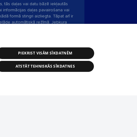
s, tās daļas vai datu bāzē iekļautās
ai informācijas daļas pavairošana vai
ādā formā stingri aizliegta. Tāpat arī ir
pielāde automātiskā režīmā. Jebkura
publicētā materiāla pārpublicēšana ir
zliegta bez 1188 web lapas redakcijas
PIEKRIST VISĀM SĪKDATNĒM
bas dienests: e-pasts -
info@1188.lv
ATSTĀT TEHNISKĀS SĪKDATNES
Helio Media
2004-2026
tīmekļa vietne nevarēs pilnvērtīgi darboties un sniegt