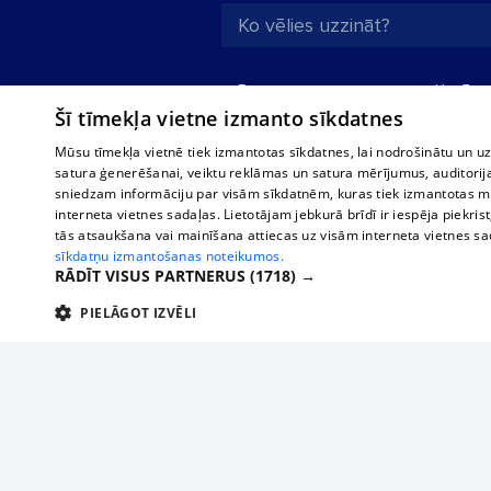
Par mums
Uzņēmu
Šī tīmekļa vietne izmanto sīkdatnes
Reklāma
Autobusi
starptau
Biznesa klientiem
Mūsu tīmekļa vietnē tiek izmantotas sīkdatnes, lai nodrošinātu un u
Autobus
satura ģenerēšanai, veiktu reklāmas un satura mērījumus, auditorij
Tarifi
sniedzam informāciju par visām sīkdatnēm, kuras tiek izmantotas mū
Vilcienu
Privātuma politika
interneta vietnes sadaļas. Lietotājam jebkurā brīdī ir iespēja piekrist
tās atsaukšana vai mainīšana attiecas uz visām interneta vietnes s
Sīkdatņu iestatījumi
sīkdatņu izmantošanas noteikumos.
Politiskā reklāma
RĀDĪT VISUS PARTNERUS
(1718) →
Sīkdatņu lietošanas
PIELĀGOT IZVĒLI
noteikumi
TEHNISKĀS/OBLIGĀTĀS
STATISTIKAS
M
Komentāru
pievienošana
Tehniskās/
Piesaki savu uzņēmumu
Tehniskās/obligātās sīkdatnes nepieciešamas, lai lietotājs varētu brīvi apm