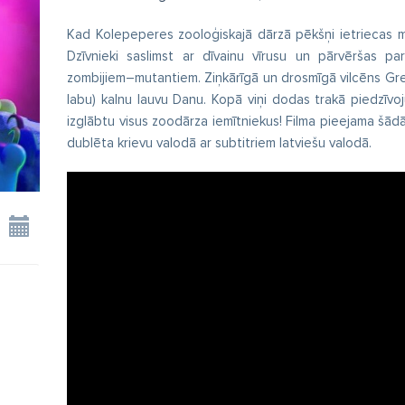
Kad Kolepeperes zooloģiskajā dārzā pēkšņi ietriecas me
Dzīvnieki saslimst ar dīvainu vīrusu un pārvēršas par
zombijiem–mutantiem. Ziņkārīgā un drosmīgā vilcēns Grei
labu) kalnu lauvu Danu. Kopā viņi dodas trakā piedzīvoj
izglābtu visus zoodārza iemītniekus! Filma pieejama šādās
dublēta krievu valodā ar subtitriem latviešu valodā.