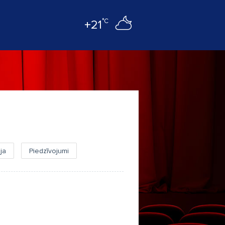
°C
+21
ja
Piedzīvojumi