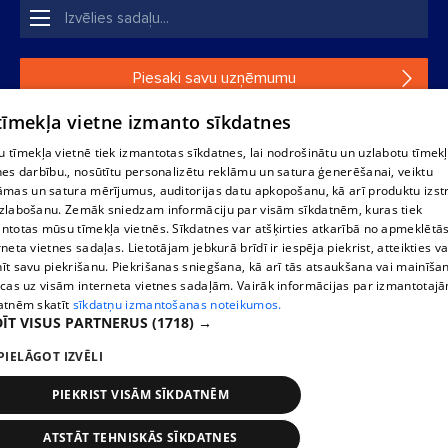
Piesaki savu uzņēmumu
 tīmekļa vietne izmanto sīkdatnes
Ja tavs uzņēmums nav mūsu datubāzē, aizpildi vienkāršu
formu.
 tīmekļa vietnē tiek izmantotas sīkdatnes, lai nodrošinātu un uzlabotu tīmek
nes darbību., nosūtītu personalizētu reklāmu un satura ģenerēšanai, veiktu
āmas un satura mērījumus, auditorijas datu apkopošanu, kā arī produktu izst
1188 datu bāzes, tās daļas vai datu bāzē iekļautās informācijas,
zlabošanu. Zemāk sniedzam informāciju par visām sīkdatnēm, kuras tiek
vai informācijas daļas pavairošana vai izplatīšana jebkādā formā
ntotas mūsu tīmekļa vietnēs. Sīkdatnes var atšķirties atkarībā no apmeklētā
stingri aizliegta. Tāpat arī ir aizliegta lejupielāde automātiskā
rneta vietnes sadaļas. Lietotājam jebkurā brīdī ir iespēja piekrist, atteikties va
režīmā. Jebkura 1188 web lapā publicētā materiāla
īt savu piekrišanu. Piekrišanas sniegšana, kā arī tās atsaukšana vai mainīša
pārpublicēšana ir kategoriski aizliegta bez 1188 web lapas
ecas uz visām interneta vietnes sadaļām. Vairāk informācijas par izmantotaj
redakcijas atļaujas.
atnēm skatīt
sīkdatņu izmantošanas noteikumos.
ĪT VISUS PARTNERUS
(1718) →
PIELĀGOT IZVĒLI
Portāla palīdzības dienests: e-pasts -
info@1188.lv
Izstrādāts
SIA Helio Media
2004-2026
PIEKRIST VISĀM SĪKDATNĒM
ATSTĀT TEHNISKĀS SĪKDATNES