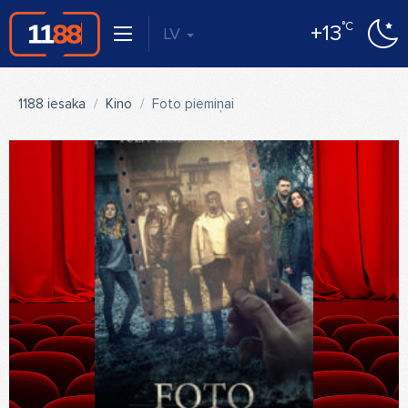
°C
+13
LV
1188 iesaka
Kino
Foto piemiņai