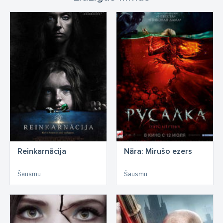
Reinkarnācija
Nāra: Mirušo ezers
Šausmu
Šausmu