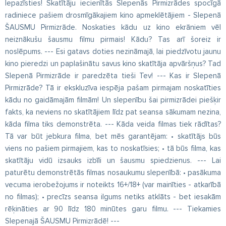
Iepazīsties! Skatītāju iecienītās Slepenās Pirmizrādes spocīgā
radiniece pašiem drosmīgākajiem kino apmeklētājiem - Slepenā
ŠAUSMU Pirmizrāde. Noskaties kādu uz kino ekrāniem vēl
neiznākušu šausmu filmu pirmais! Kādu? Tas arī šoreiz ir
noslēpums. --- Esi gatavs doties nezināmajā, lai piedzīvotu jaunu
kino pieredzi un paplašinātu savus kino skatītāja apvāršņus? Tad
Slepenā Pirmizrāde ir paredzēta tieši Tev! --- Kas ir Slepenā
Pirmizrāde? Tā ir ekskluzīva iespēja pašam pirmajam noskatīties
kādu no gaidāmajām filmām! Un slepenību šai pirmizrādei piešķir
fakts, ka neviens no skatītājiem līdz pat seansa sākumam nezina,
kāda filma tiks demonstrēta. --- Kāda veida filmas tiek rādītas?
Tā var būt jebkura filma, bet mēs garantējam: • skatītājs būs
viens no pašiem pirmajiem, kas to noskatīsies; • tā būs filma, kas
skatītāju vidū izsauks izbīli un šausmu spiedzienus. --- Lai
paturētu demonstrētās filmas nosaukumu slepenībā: • pasākuma
vecuma ierobežojums ir noteikts 16+/18+ (var mainīties - atkarībā
no filmas); • precīzs seansa ilgums netiks atklāts - bet iesakām
rēķināties ar 90 līdz 180 minūtes garu filmu. --- Tiekamies
Slepenajā ŠAUSMU Pirmizrādē! ---