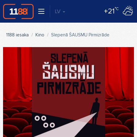
°C
+21
LV
1188 iesaka
Kino
Slepenā ŠAUSMU Pirmizrāde