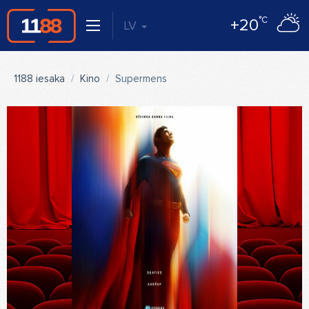
°C
+20
LV
1188 iesaka
Kino
Supermens