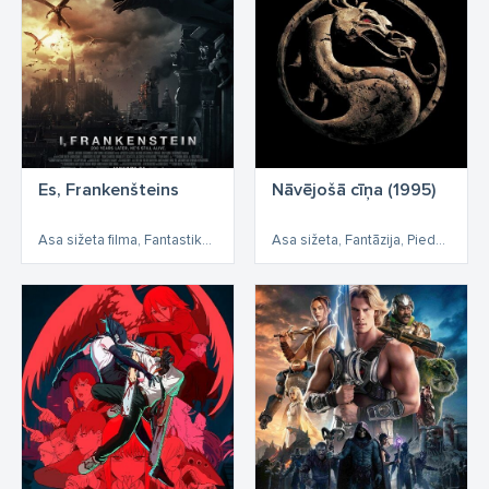
Es, Frankenšteins
Nāvējošā cīņa (1995)
Asa sižeta filma, Fantastika, Asa sižeta, Fantāzija, Fantāzijas
Asa sižeta, Fantāzija, Piedzīvojumi