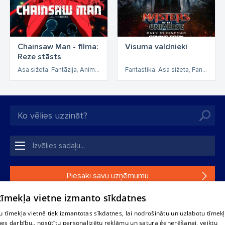
Chainsaw Man - filma:
Visuma valdnieki
Reze stāsts
Asa sižeta, Fantāzija, Anime, Piedzīvojumi
Fantastika, Asa sižeta, Fantāzija, Piedzīvojumi
Piesaki savu uzņēmumu
 tīmekļa vietne izmanto sīkdatnes
Ja tavs uzņēmums nav mūsu datubāzē, aizpildi vienkāršu
formu.
 tīmekļa vietnē tiek izmantotas sīkdatnes, lai nodrošinātu un uzlabotu tīmek
nes darbību., nosūtītu personalizētu reklāmu un satura ģenerēšanai, veiktu