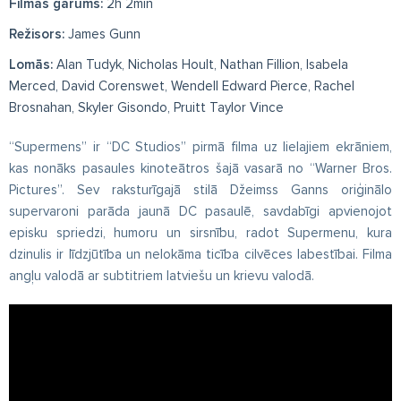
Filmas garums:
2h 2min
Režisors:
James Gunn
Lomās:
Alan Tudyk, Nicholas Hoult, Nathan Fillion, Isabela
Merced, David Corenswet, Wendell Edward Pierce, Rachel
Brosnahan, Skyler Gisondo, Pruitt Taylor Vince
“Supermens” ir “DC Studios” pirmā filma uz lielajiem ekrāniem,
kas nonāks pasaules kinoteātros šajā vasarā no “Warner Bros.
Pictures”. Sev raksturīgajā stilā Džeimss Ganns oriģinālo
supervaroni parāda jaunā DC pasaulē, savdabīgi apvienojot
episku spriedzi, humoru un sirsnību, radot Supermenu, kura
dzinulis ir līdzjūtība un nelokāma ticība cilvēces labestībai. Filma
angļu valodā ar subtitriem latviešu un krievu valodā.