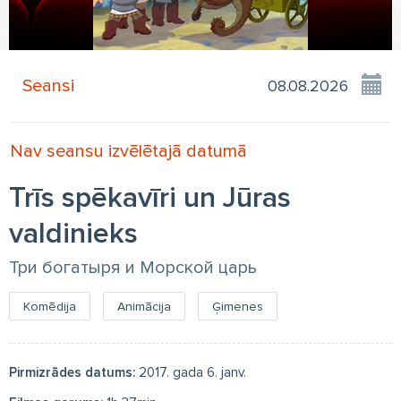
Seansi
Nav seansu izvēlētajā datumā
Trīs spēkavīri un Jūras
valdinieks
Три богатыря и Морской царь
Komēdija
Animācija
Ģimenes
Pirmizrādes datums:
2017. gada 6. janv.