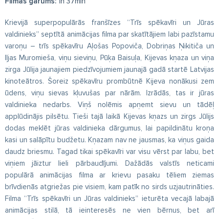
Filmas garums:
1h 37min
Krievijā superpopulārās franšīzes “Trīs spēkavīri un Jūras
valdinieks” septītā animācijas filma par skatītājiem labi pazīstamu
varoņu – trīs spēkavīru Aļošas Popoviča, Dobriņas Ņikitiča un
Iļjas Muromieša, viņu sieviņu, Pūķa Baisuļa, Kijevas kņaza un viņa
zirga Jūlija jaunajiem piedzīvojumiem jaunajā gadā startē Latvijas
kinoteātros. Šoreiz spēkavīru prombūtnē Kijeva nonākusi zem
ūdens, viņu sievas kļuvušas par nārām. Izrādās, tas ir jūras
valdinieka nedarbs. Viņš nolēmis apņemt sievu un tādēļ
applūdinājis pilsētu. Tieši tajā laikā Kijevas kņazs un zirgs Jūlijs
dodas meklēt jūras valdinieka dārgumus, lai papildinātu kroņa
kasi un salāpītu budžetu. Kņazam nav ne jausmas, ka viņus gaida
daudz briesmu. Tagad tikai spēkavīri var visu vērst par labu, bet
viņiem jāiztur lieli pārbaudījumi. Dažādās valstīs neticami
populārā animācijas filma ar krievu pasaku tēliem ziemas
brīvdienās atgriežas pie visiem, kam patīk no sirds uzjautrināties.
Filma “Trīs spēkavīri un Jūras valdinieks” ieturēta vecajā labajā
animācijas stilā, tā ieinteresēs ne vien bērnus, bet arī