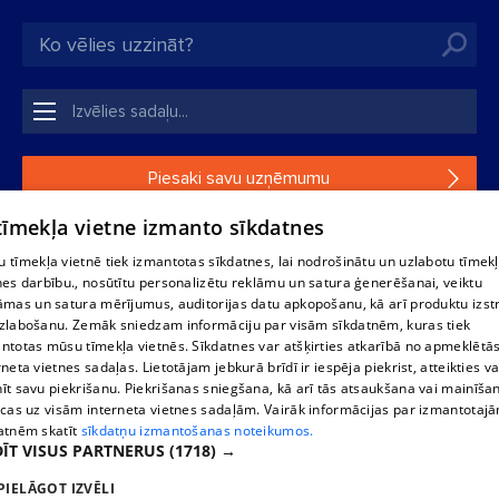
Piesaki savu uzņēmumu
 tīmekļa vietne izmanto sīkdatnes
Ja tavs uzņēmums nav mūsu datubāzē, aizpildi vienkāršu
formu.
 tīmekļa vietnē tiek izmantotas sīkdatnes, lai nodrošinātu un uzlabotu tīmek
nes darbību., nosūtītu personalizētu reklāmu un satura ģenerēšanai, veiktu
āmas un satura mērījumus, auditorijas datu apkopošanu, kā arī produktu izst
1188 datu bāzes, tās daļas vai datu bāzē iekļautās informācijas,
zlabošanu. Zemāk sniedzam informāciju par visām sīkdatnēm, kuras tiek
vai informācijas daļas pavairošana vai izplatīšana jebkādā formā
ntotas mūsu tīmekļa vietnēs. Sīkdatnes var atšķirties atkarībā no apmeklētā
stingri aizliegta. Tāpat arī ir aizliegta lejupielāde automātiskā
rneta vietnes sadaļas. Lietotājam jebkurā brīdī ir iespēja piekrist, atteikties va
režīmā. Jebkura 1188 web lapā publicētā materiāla
īt savu piekrišanu. Piekrišanas sniegšana, kā arī tās atsaukšana vai mainīša
pārpublicēšana ir kategoriski aizliegta bez 1188 web lapas
ecas uz visām interneta vietnes sadaļām. Vairāk informācijas par izmantotaj
redakcijas atļaujas.
atnēm skatīt
sīkdatņu izmantošanas noteikumos.
ĪT VISUS PARTNERUS
(1718) →
PIELĀGOT IZVĒLI
Portāla palīdzības dienests: e-pasts -
info@1188.lv