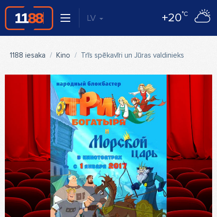
°C
+20
LV
1188 iesaka
Kino
Trīs spēkavīri un Jūras valdinieks