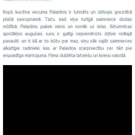
Kopš kucēna vecuma Palaidnis ir lutināts un dzīvojis greznībā
plašā savrupnamā. Taču, kad viņa turīgā saimniece dodas
mūžībā, Palaidnis paliek viens un nonāk uz ielas. Siltumnīcas
apstākļos augušais suns ir galīgi nepiemērots dzīvei reālajā
pasaulē, un it kā ar to būtu par maz, viņu sāk vajāt saimnieces
alkatīgie radinieki, kas ar Palaidņa starpniecību cer tikt pie
iespaidīga mantojuma. Filma dublēta latviešu un krievu valodā.