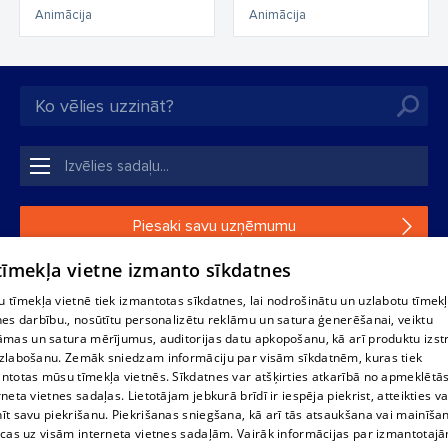
Mošķu brīvdienas
Animācija
Animācija
Piesaki savu uzņēmumu
 tīmekļa vietne izmanto sīkdatnes
Ja tavs uzņēmums nav mūsu datubāzē, aizpildi vienkāršu
formu.
 tīmekļa vietnē tiek izmantotas sīkdatnes, lai nodrošinātu un uzlabotu tīmek
nes darbību., nosūtītu personalizētu reklāmu un satura ģenerēšanai, veiktu
āmas un satura mērījumus, auditorijas datu apkopošanu, kā arī produktu izst
1188 datu bāzes, tās daļas vai datu bāzē iekļautās informācijas,
zlabošanu. Zemāk sniedzam informāciju par visām sīkdatnēm, kuras tiek
vai informācijas daļas pavairošana vai izplatīšana jebkādā formā
ntotas mūsu tīmekļa vietnēs. Sīkdatnes var atšķirties atkarībā no apmeklētā
stingri aizliegta. Tāpat arī ir aizliegta lejupielāde automātiskā
rneta vietnes sadaļas. Lietotājam jebkurā brīdī ir iespēja piekrist, atteikties va
režīmā. Jebkura 1188 web lapā publicētā materiāla
īt savu piekrišanu. Piekrišanas sniegšana, kā arī tās atsaukšana vai mainīša
pārpublicēšana ir kategoriski aizliegta bez 1188 web lapas
ecas uz visām interneta vietnes sadaļām. Vairāk informācijas par izmantotaj
redakcijas atļaujas.