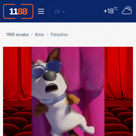
°C
+18
LV
1188 iesaka
Kino
Palaidnis