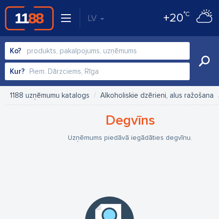
°C
+20
LV
Ko?
Kur?
1188 uzņēmumu katalogs
Alkoholiskie dzērieni, alus ražošana
Degvīns
Uzņēmums piedāvā iegādāties degvīnu.