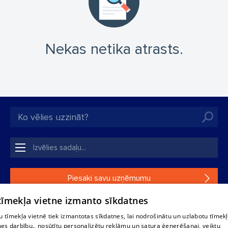
Nekas netika atrasts.
Piesaki savu uzņēmumu
 tīmekļa vietne izmanto sīkdatnes
Ja tavs uzņēmums nav mūsu datubāzē, aizpildi vienkāršu
formu.
 tīmekļa vietnē tiek izmantotas sīkdatnes, lai nodrošinātu un uzlabotu tīmek
nes darbību., nosūtītu personalizētu reklāmu un satura ģenerēšanai, veiktu