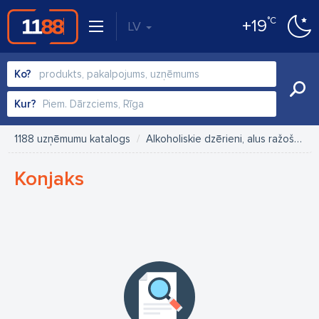
°C
+19
LV
Ko?
Kur?
1188 uzņēmumu katalogs
Alkoholiskie dzērieni, alus ražošana
Konjaks