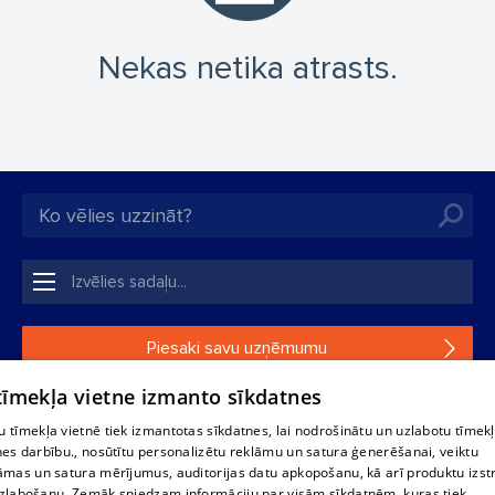
Nekas netika atrasts.
Piesaki savu uzņēmumu
 tīmekļa vietne izmanto sīkdatnes
Ja tavs uzņēmums nav mūsu datubāzē, aizpildi vienkāršu
formu.
 tīmekļa vietnē tiek izmantotas sīkdatnes, lai nodrošinātu un uzlabotu tīmek
nes darbību., nosūtītu personalizētu reklāmu un satura ģenerēšanai, veiktu
āmas un satura mērījumus, auditorijas datu apkopošanu, kā arī produktu izst
1188 datu bāzes, tās daļas vai datu bāzē iekļautās informācijas,
zlabošanu. Zemāk sniedzam informāciju par visām sīkdatnēm, kuras tiek