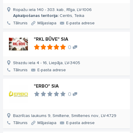
Ropažu iela 140 - 303. kab., Rīga, LV-1006
Apkalpošanas teritorija:
Centrs, Teika
Tālrunis
Mājaslapa
E-pasta adrese
"RKL BŪVE" SIA
0
Strazdu iela 4 - 16, Liepāja, LV-3405
Tālrunis
E-pasta adrese
"ERBO" SIA
0
Baznīcas laukums 9, Smiltene, Smiltenes nov., LV-4729
Tālrunis
Mājaslapa
E-pasta adrese