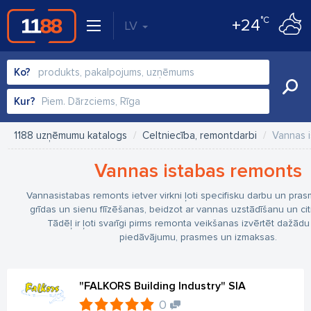
°C
+24
LV
Ko?
Kur?
1188 uzņēmumu katalogs
Celtniecība, remontdarbi
Vannas 
Vannas istabas remonts
Vannasistabas remonts ietver virkni ļoti specifisku darbu un pras
grīdas un sienu flīzēšanas, beidzot ar vannas uzstādīšanu un ci
Tādēļ ir ļoti svarīgi pirms remonta veikšanas izvērtēt dažādu
piedāvājumu, prasmes un izmaksas.
"FALKORS Building Industry" SIA
0