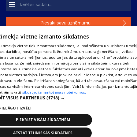
Piesaki savu uzņēmumu
 tīmekļa vietne izmanto sīkdatnes
Ja tavs uzņēmums nav mūsu datubāzē, aizpildi vienkāršu
formu.
 tīmekļa vietnē tiek izmantotas sīkdatnes, lai nodrošinātu un uzlabotu tīmek
nes darbību., nosūtītu personalizētu reklāmu un satura ģenerēšanai, veiktu
āmas un satura mērījumus, auditorijas datu apkopošanu, kā arī produktu izst
1188 datu bāzes, tās daļas vai datu bāzē iekļautās informācijas,
zlabošanu. Zemāk sniedzam informāciju par visām sīkdatnēm, kuras tiek
vai informācijas daļas pavairošana vai izplatīšana jebkādā formā
ntotas mūsu tīmekļa vietnēs. Sīkdatnes var atšķirties atkarībā no apmeklētā
stingri aizliegta. Tāpat arī ir aizliegta lejupielāde automātiskā
rneta vietnes sadaļas. Lietotājam jebkurā brīdī ir iespēja piekrist, atteikties va
režīmā. Jebkura 1188 web lapā publicētā materiāla
īt savu piekrišanu. Piekrišanas sniegšana, kā arī tās atsaukšana vai mainīša
pārpublicēšana ir kategoriski aizliegta bez 1188 web lapas
ecas uz visām interneta vietnes sadaļām. Vairāk informācijas par izmantotaj
redakcijas atļaujas.
atnēm skatīt
sīkdatņu izmantošanas noteikumos.
ĪT VISUS PARTNERUS
(1718) →
PIELĀGOT IZVĒLI
Portāla palīdzības dienests: e-pasts -
info@1188.lv
Izstrādāts
SIA Helio Media
2004-2026
PIEKRIST VISĀM SĪKDATNĒM
ATSTĀT TEHNISKĀS SĪKDATNES