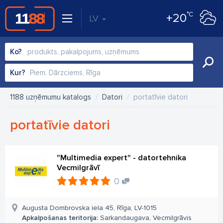
°C
+20
LV
Ko?
Kur?
1188 uzņēmumu katalogs
Datori
portatīvie datori
portatīvie datori
"Multimedia expert" - datortehnika
Vecmilgrāvī
0
Augusta Dombrovska iela 45, Rīga, LV-1015
Apkalpošanas teritorija:
Sarkandaugava, Vecmilgrāvis