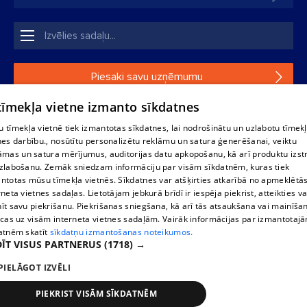
Piesaki savu uzņēmumu
 tīmekļa vietne izmanto sīkdatnes
Ja tavs uzņēmums nav mūsu datubāzē, aizpildi vienkāršu
formu.
 tīmekļa vietnē tiek izmantotas sīkdatnes, lai nodrošinātu un uzlabotu tīmek
nes darbību., nosūtītu personalizētu reklāmu un satura ģenerēšanai, veiktu
āmas un satura mērījumus, auditorijas datu apkopošanu, kā arī produktu izst
1188 datu bāzes, tās daļas vai datu bāzē iekļautās informācijas,
zlabošanu. Zemāk sniedzam informāciju par visām sīkdatnēm, kuras tiek
vai informācijas daļas pavairošana vai izplatīšana jebkādā formā
ntotas mūsu tīmekļa vietnēs. Sīkdatnes var atšķirties atkarībā no apmeklētā
stingri aizliegta. Tāpat arī ir aizliegta lejupielāde automātiskā
rneta vietnes sadaļas. Lietotājam jebkurā brīdī ir iespēja piekrist, atteikties va
režīmā. Jebkura 1188 web lapā publicētā materiāla
īt savu piekrišanu. Piekrišanas sniegšana, kā arī tās atsaukšana vai mainīša
pārpublicēšana ir kategoriski aizliegta bez 1188 web lapas
ecas uz visām interneta vietnes sadaļām. Vairāk informācijas par izmantotaj
redakcijas atļaujas.
atnēm skatīt
sīkdatņu izmantošanas noteikumos.
ĪT VISUS PARTNERUS
(1718) →
PIELĀGOT IZVĒLI
Portāla palīdzības dienests: e-pasts -
info@1188.lv
Izstrādāts
SIA Helio Media
2004-2026
PIEKRIST VISĀM SĪKDATNĒM