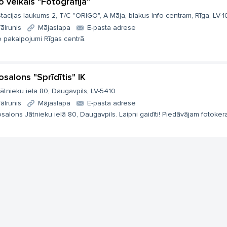
o veikals "Fotogrāfija"
tacijas laukums 2, T/C "ORIGO", A Māja, blakus Info centram, Rīga, LV-
ālrunis
Mājaslapa
E-pasta adrese
 pakalpojumi Rīgas centrā.
osalons "Sprīdītis" IK
ātnieku iela 80, Daugavpils, LV-5410
ālrunis
Mājaslapa
E-pasta adrese
salons Jātnieku ielā 80, Daugavpils. Laipni gaidīti! Piedāvājam fotokera