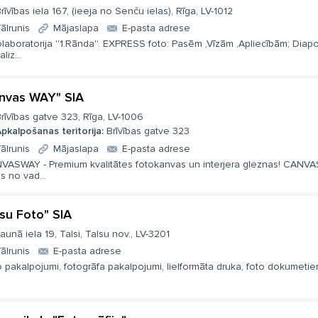
rīvības iela 167, (ieeja no Senču ielas), Rīga, LV-1012
ālrunis
Mājaslapa
E-pasta adrese
laboratorija ''1.Rānda''. EXPRESS foto: Pasēm ,Vīzām ,Apliecībām; Diapo
aliz...
nvas WAY" SIA
rīvības gatve 323, Rīga, LV-1006
pkalpošanas teritorija:
Brīvības gatve 323
ālrunis
Mājaslapa
E-pasta adrese
VASWAY - Premium kvalitātes fotokanvas un interjera gleznas! CANVA
s no vad...
lsu Foto" SIA
aunā iela 19, Talsi, Talsu nov., LV-3201
ālrunis
E-pasta adrese
 pakalpojumi, fotogrāfa pakalpojumi, lielformāta druka, foto dokumetiem, 