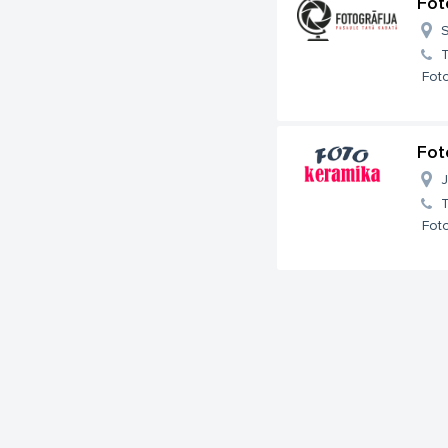
Fot
S
T
Foto
Fot
J
T
Foto