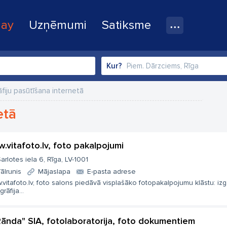
lay
Uzņēmumi
Satiksme
Kur?
fiju pasūtīšana internetā
etā
.vitafoto.lv, foto pakalpojumi
arlotes iela 6, Rīga, LV-1001
ālrunis
Mājaslapa
E-pasta adrese
vitafoto.lv, foto salons piedāvā visplašāko fotopakalpojumu klāstu: iz
grāfija...
 Rānda" SIA, fotolaboratorija, foto dokumentiem