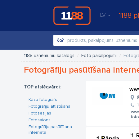
1188 p
LV
Ko?
1188 uzņēmumu katalogs
Foto pakalpojumi
Fotogrā
Fotogrāfiju pasūtīšana intern
TOP atslēgvārdi:
www
Š
Kāzu fotogrāfs
T
Fotogrāfiju attīstīšana
www.
Fotosesijas
foto
Fotosalons
Fotogrāfiju pasūtīšana
internetā
"1.