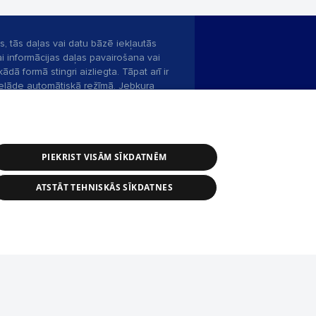
s, tās daļas vai datu bāzē iekļautās
ai informācijas daļas pavairošana vai
ādā formā stingri aizliegta. Tāpat arī ir
pielāde automātiskā režīmā. Jebkura
publicētā materiāla pārpublicēšana ir
zliegta bez 1188 web lapas redakcijas
PIEKRIST VISĀM SĪKDATNĒM
bas dienests: e-pasts -
info@1188.lv
ATSTĀT TEHNISKĀS SĪKDATNES
Helio Media
2004-2026