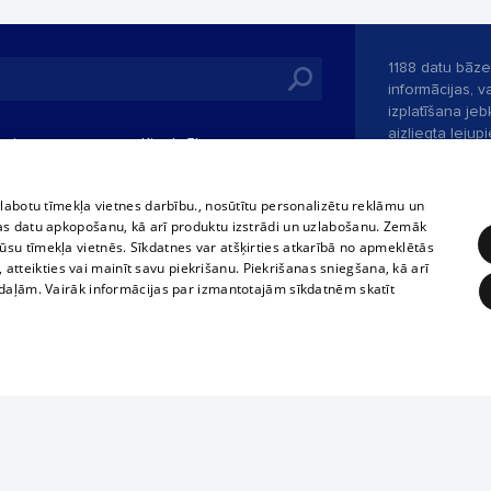
1188 datu bāze
informācijas, v
izplatīšana jebk
aizliegta leju
mi
Kinoteātros
1188 web lapā 
, vilcieni,
TV programma
kategoriski ai
tiskie reisi
atļaujas.
Līguma noteikumi
zlabotu tīmekļa vietnes darbību., nosūtītu personalizētu reklāmu un
u biļetes
as datu apkopošanu, kā arī produktu izstrādi un uzlabošanu. Zemāk
360 Ziņas kontakti
su tīmekļa vietnēs. Sīkdatnes var atšķirties atkarībā no apmeklētās
 biļetes
, atteikties vai mainīt savu piekrišanu. Piekrišanas sniegšana, kā arī
Portāla palīdzī
adaļām. Vairāk informācijas par izmantotajām sīkdatnēm skatīt
Izstrādāts
SIA 
ĒRĶĒŠANA
FUNKCIONĀLĀS
NEKLASIFICĒTĀS