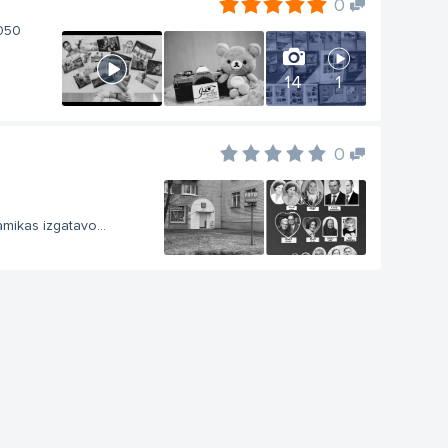
0
1050
14
1
0
mikas izgatavo...