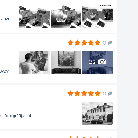
zitīvu
0
22
SWAY ir
0
fotogrāfiju izd...