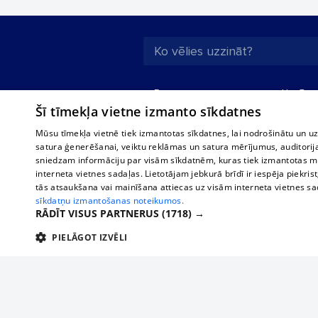
Par mums
Uzņēmu
Šī tīmekļa vietne izmanto sīkdatnes
Reklāma
Autobusi
starptau
Biznesa klientiem
Mūsu tīmekļa vietnē tiek izmantotas sīkdatnes, lai nodrošinātu un u
Autobus
satura ģenerēšanai, veiktu reklāmas un satura mērījumus, auditorij
Tarifi
sniedzam informāciju par visām sīkdatnēm, kuras tiek izmantotas mū
Vilcienu
Privātuma politika
interneta vietnes sadaļas. Lietotājam jebkurā brīdī ir iespēja piekrist
tās atsaukšana vai mainīšana attiecas uz visām interneta vietnes s
Sīkdatņu iestatījumi
sīkdatņu izmantošanas noteikumos.
Politiskā reklāma
RĀDĪT VISUS PARTNERUS
(1718) →
Sīkdatņu lietošanas
PIELĀGOT IZVĒLI
noteikumi
TEHNISKĀS/OBLIGĀTĀS
STATISTIKAS
M
Komentāru
pievienošana