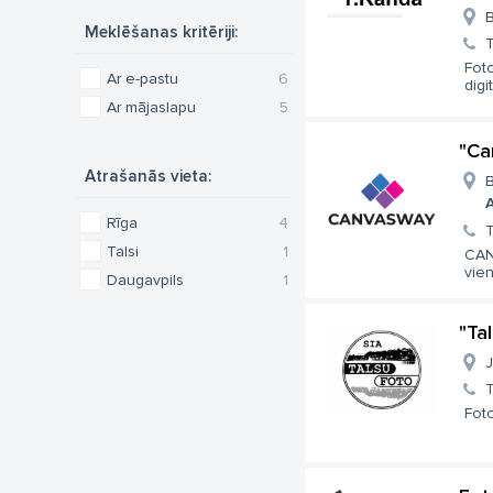
B
Meklēšanas kritēriji:
T
Foto
Ar e-pastu
6
digit
Ar mājaslapu
5
"Ca
Atrašanās vieta:
B
A
Rīga
4
T
Talsi
1
CAN
vien
Daugavpils
1
"Ta
J
T
Foto