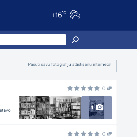
°C
+16
Pasūti savu fotogrāfiju attīstīšanu internetā!
0
4
gatavo
0