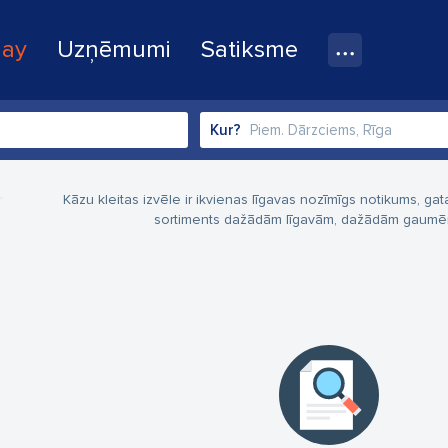
lay
Uzņēmumi
Satiksme
Kur?
Kāzu kleitas izvēle ir ikvienas līgavas nozīmīgs notikums, g
sortiments dažādām līgavām, dažādām gaumēm -