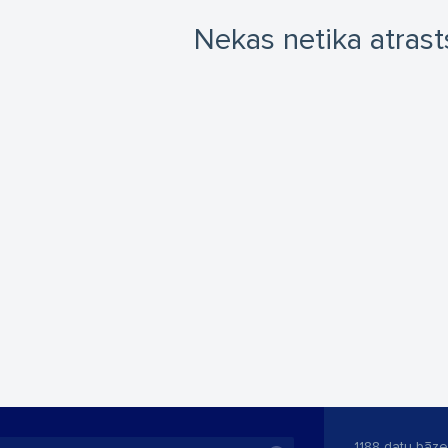
Nekas netika atrast
1188 datu bāze