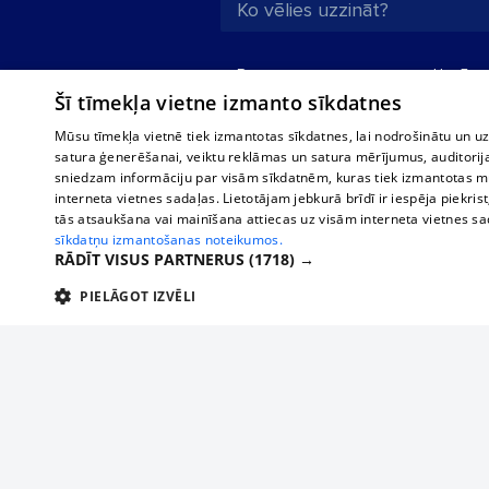
Par mums
Uzņēmu
Šī tīmekļa vietne izmanto sīkdatnes
Reklāma
Autobusi
starptau
Biznesa klientiem
Mūsu tīmekļa vietnē tiek izmantotas sīkdatnes, lai nodrošinātu un u
Autobus
satura ģenerēšanai, veiktu reklāmas un satura mērījumus, auditorij
Tarifi
sniedzam informāciju par visām sīkdatnēm, kuras tiek izmantotas mū
Vilcienu
Privātuma politika
interneta vietnes sadaļas. Lietotājam jebkurā brīdī ir iespēja piekrist
tās atsaukšana vai mainīšana attiecas uz visām interneta vietnes s
Sīkdatņu iestatījumi
sīkdatņu izmantošanas noteikumos.
Politiskā reklāma
RĀDĪT VISUS PARTNERUS
(1718) →
Sīkdatņu lietošanas
PIELĀGOT IZVĒLI
noteikumi
TEHNISKĀS/OBLIGĀTĀS
STATISTIKAS
M
Komentāru
pievienošana
Tehniskās/
Piesaki savu uzņēmumu
Tehniskās/obligātās sīkdatnes nepieciešamas, lai lietotājs varētu brīvi apm
lietotājam nepieciešamo informāciju.