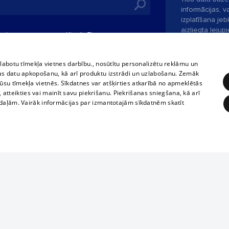
informācijas, v
izplatīšana jebk
aizliegta leju
mi
Kinoteātros
1188 web lapā 
, vilcieni,
TV programma
kategoriski ai
tiskie reisi
atļaujas.
Līguma noteikumi
zlabotu tīmekļa vietnes darbību., nosūtītu personalizētu reklāmu un
u biļetes
as datu apkopošanu, kā arī produktu izstrādi un uzlabošanu. Zemāk
360 Ziņas kontakti
su tīmekļa vietnēs. Sīkdatnes var atšķirties atkarībā no apmeklētās
 biļetes
, atteikties vai mainīt savu piekrišanu. Piekrišanas sniegšana, kā arī
Portāla palīdzī
adaļām. Vairāk informācijas par izmantotajām sīkdatnēm skatīt
Izstrādāts
SIA 
ĒRĶĒŠANA
FUNKCIONĀLĀS
NEKLASIFICĒTĀS
obligātās
Statistikas
Mērķēšana
Funkcionālās
Neklasificētās
Ja tavs uzņēmums nav mūsu datubāzē,
aizpildi vienkāršu formu.
eklēt un pārlūkot tīmekļa vietni un izmantot tās piedāvātās iespējas. Bez šīm sīkdatnēm 