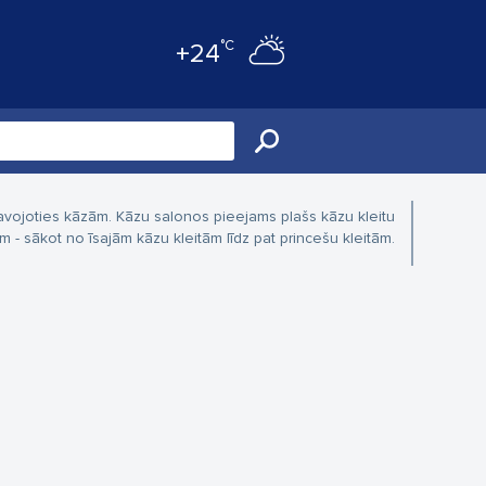
°C
+24
atavojoties kāzām. Kāzu salonos pieejams plašs kāzu kleitu
 sākot no īsajām kāzu kleitām līdz pat princešu kleitām.