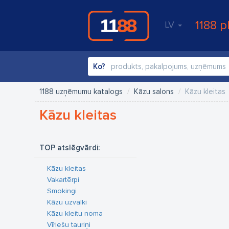
1188 p
LV
Ko?
1188 uzņēmumu katalogs
Kāzu salons
Kāzu kleitas
Kāzu kleitas
TOP atslēgvārdi:
Kāzu kleitas
Vakartērpi
Smokingi
Kāzu uzvalki
Kāzu kleitu noma
Vīriešu tauriņi