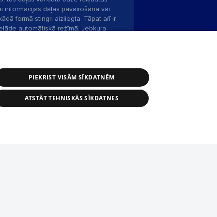
ai informācijas daļas pavairošana vai
ādā formā stingri aizliegta. Tāpat arī ir
pielāde automātiskā režīmā. Jebkura
publicētā materiāla pārpublicēšana ir
zliegta bez 1188 web lapas redakcijas
PIEKRIST VISĀM SĪKDATNĒM
bas dienests: e-pasts -
info@1188.lv
ATSTĀT TEHNISKĀS SĪKDATNES
Helio Media
2004-2026
tīmekļa vietne nevarēs pilnvērtīgi darboties un sniegt