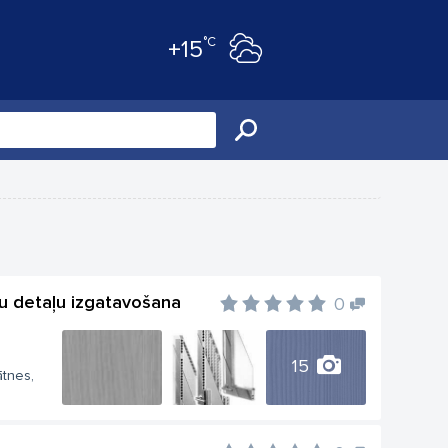
°C
+15
ļu detaļu izgatavošana
0
15
ātnes,