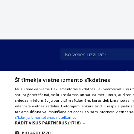
Par mums
Uzņēmu
Šī tīmekļa vietne izmanto sīkdatnes
Reklāma
Autobusi
starptau
Biznesa klientiem
Mūsu tīmekļa vietnē tiek izmantotas sīkdatnes, lai nodrošinātu un u
Autobus
satura ģenerēšanai, veiktu reklāmas un satura mērījumus, auditorij
Tarifi
sniedzam informāciju par visām sīkdatnēm, kuras tiek izmantotas mū
Vilcienu
Privātuma politika
interneta vietnes sadaļas. Lietotājam jebkurā brīdī ir iespēja piekrist
tās atsaukšana vai mainīšana attiecas uz visām interneta vietnes s
Sīkdatņu iestatījumi
sīkdatņu izmantošanas noteikumos.
Politiskā reklāma
RĀDĪT VISUS PARTNERUS
(1718) →
Sīkdatņu lietošanas
PIELĀGOT IZVĒLI