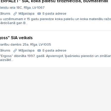
TERPALET" SIA, koka palešu tirdzniecība, būvmateriāli
leistu iela 18C, Rīga, LV-1067
ālrunis
Mājaslapa
E-pasta adrese
u uzņēmumam ir 15 gadu pieredze koka palešu un koka materiālu raž
pārdošanā gan B...
goss" SIA veikals
anību dambis 25a, Rīga, LV-1005
ālrunis
Mājaslapa
E-pasta adrese
"Ergoss" dibināta 1997. gadā. Apvienojot, īpašnieku pieredzi un zināša
 aizsākt...