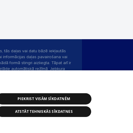
s, tās daļas vai datu bāzē iekļautās
ai informācijas daļas pavairošana vai
ādā formā stingri aizliegta. Tāpat arī ir
pielāde automātiskā režīmā. Jebkura
publicētā materiāla pārpublicēšana ir
zliegta bez 1188 web lapas redakcijas
PIEKRIST VISĀM SĪKDATNĒM
bas dienests: e-pasts -
info@1188.lv
ATSTĀT TEHNISKĀS SĪKDATNES
Helio Media
2004-2026