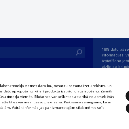
1188 datu bāze
informācijas, v
izplatīšana jebk
aizliegta leju
mi
Kinoteātros
1188 web lapā 
, vilcieni,
TV programma
kategoriski ai
tiskie reisi
atļaujas.
Līguma noteikumi
zlabotu tīmekļa vietnes darbību., nosūtītu personalizētu reklāmu un
u biļetes
as datu apkopošanu, kā arī produktu izstrādi un uzlabošanu. Zemāk
360 Ziņas kontakti
su tīmekļa vietnēs. Sīkdatnes var atšķirties atkarībā no apmeklētās
 biļetes
, atteikties vai mainīt savu piekrišanu. Piekrišanas sniegšana, kā arī
Portāla palīdzī
adaļām. Vairāk informācijas par izmantotajām sīkdatnēm skatīt
Izstrādāts
SIA 