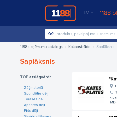
1188 p
LV
Ko?
1188 uzņēmumu katalogs
Kokapstrāde
Saplāksnis
Saplāksnis
TOP atslēgvārdi:
"Ka
U
Zāģmateriāli
T
Spundētie dēļi
Skai
Terases dēļi
MDF 
Apdares dēļi
Pirts dēļi
Skaidu plāksnes