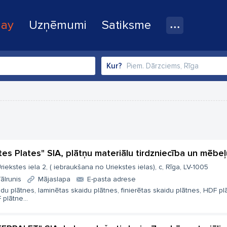
lay
Uzņēmumi
Satiksme
Kur?
tes Plates" SIA, plātņu materiālu tirdzniecība un mēbe
riekstes iela 2, ( iebraukšana no Uriekstes ielas), c, Rīga, LV-1005
ālrunis
Mājaslapa
E-pasta adrese
du plātnes, laminētas skaidu plātnes, finierētas skaidu plātnes, HDF pl
plātne...