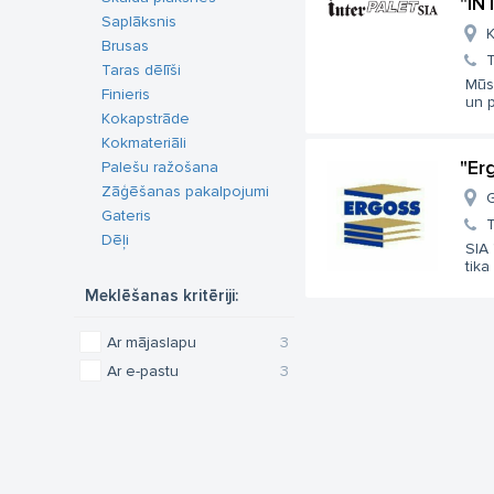
"IN
Saplāksnis
K
Brusas
T
Taras dēlīši
Mūs
Finieris
un 
Kokapstrāde
Kokmateriāli
"Er
Palešu ražošana
Zāģēšanas pakalpojumi
G
Gateris
T
Dēļi
SIA 
tika
Meklēšanas kritēriji:
Ar mājaslapu
3
Ar e-pastu
3