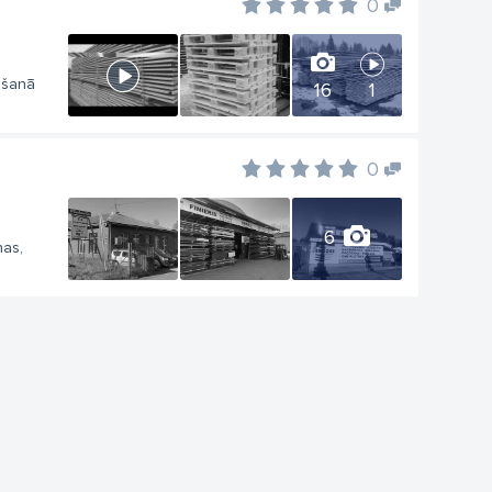
0
ošanā
16
1
0
6
nas,