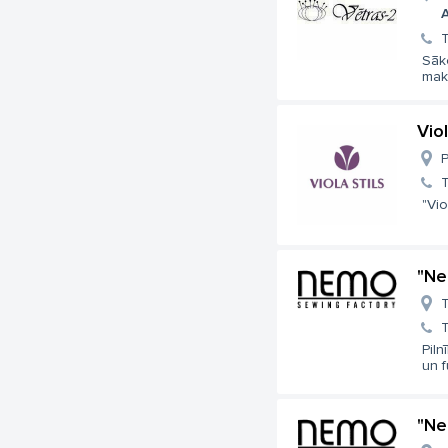
A
T
Sāk
makš
Vio
P
T
"Vio
"Ne
T
T
Pil
un f
"Ne