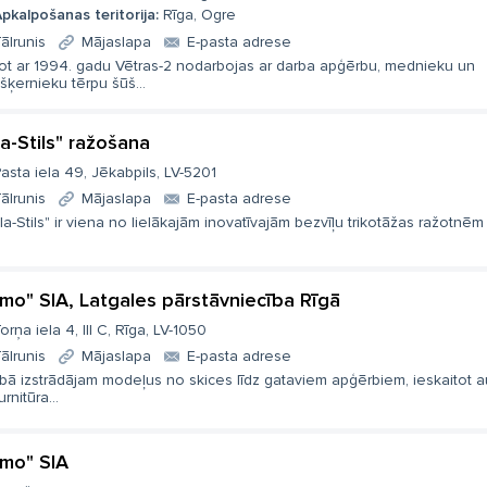
pkalpošanas teritorija:
Rīga, Ogre
ālrunis
Mājaslapa
E-pasta adrese
ot ar 1994. gadu Vētras-2 nodarbojas ar darba apģērbu, mednieku un
ķernieku tērpu šūš...
la-Stils" ražošana
asta iela 49, Jēkabpils, LV-5201
ālrunis
Mājaslapa
E-pasta adrese
la-Stils" ir viena no lielākajām inovatīvajām bezvīļu trikotāžas ražotnēm L
mo" SIA, Latgales pārstāvniecība Rīgā
orņa iela 4, III C, Rīga, LV-1050
ālrunis
Mājaslapa
E-pasta adrese
nībā izstrādājam modeļus no skices līdz gataviem apģērbiem, ieskaitot
urnitūra...
mo" SIA