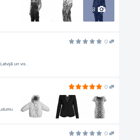
8
0
atvijā un vis...
0
 audumu
0