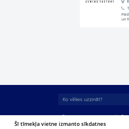
B
T
Pil
un f
Par mums
Uzņēmu
Šī tīmekļa vietne izmanto sīkdatnes
Reklāma
Autobusi