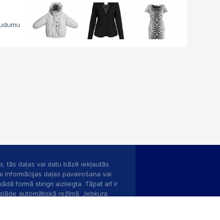
 audumu
s, tās daļas vai datu bāzē iekļautās
ai informācijas daļas pavairošana vai
ādā formā stingri aizliegta. Tāpat arī ir
pielāde automātiskā režīmā. Jebkura
publicētā materiāla pārpublicēšana ir
zliegta bez 1188 web lapas redakcijas