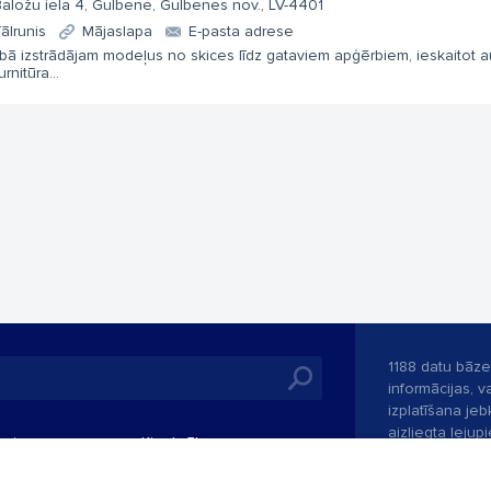
aložu iela 4, Gulbene, Gulbenes nov., LV-4401
ālrunis
Mājaslapa
E-pasta adrese
nībā izstrādājam modeļus no skices līdz gataviem apģērbiem, ieskaitot
urnitūra...
1188 datu bāze
informācijas, v
izplatīšana jebk
aizliegta leju
mi
Kinoteātros
1188 web lapā 
, vilcieni,
TV programma
kategoriski ai