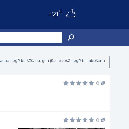
°C
+21
 jaunu apģērbu šūšanu, gan jūsu esošā apģērba labošanu
0
0