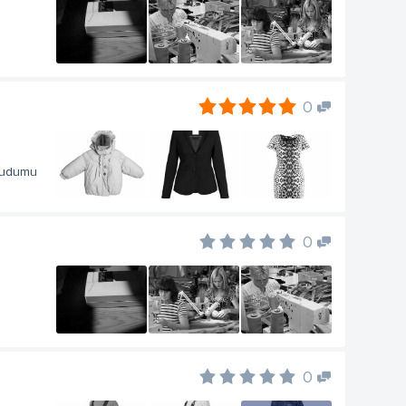
0
 audumu
0
0