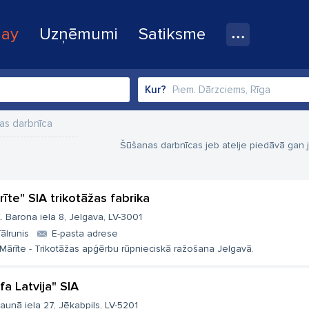
lay
Uzņēmumi
Satiksme
Kur?
as darbnīca
Šūšanas darbnīcas jeb atelje piedāvā gan
rīte" SIA trikotāžas fabrika
. Barona iela 8, Jelgava, LV-3001
ālrunis
E-pasta adrese
Mārīte - Trikotāžas apģērbu rūpnieciskā ražošana Jelgavā.
fa Latvija" SIA
aunā iela 27, Jēkabpils, LV-5201