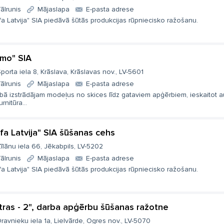
ālrunis
Mājaslapa
E-pasta adrese
a Latvija" SIA piedāvā šūtās produkcijas rūpniecisko ražošanu.
mo" SIA
porta iela 8, Krāslava, Krāslavas nov., LV-5601
ālrunis
Mājaslapa
E-pasta adrese
nībā izstrādājam modeļus no skices līdz gataviem apģērbiem, ieskaitot
urnitūra...
fa Latvija" SIA šūšanas cehs
īlānu iela 66, Jēkabpils, LV-5202
ālrunis
Mājaslapa
E-pasta adrese
a Latvija" SIA piedāvā šūtās produkcijas rūpniecisko ražošanu.
tras - 2", darba apģērbu šūšanas ražotne
ravnieku iela 1a, Lielvārde, Ogres nov., LV-5070