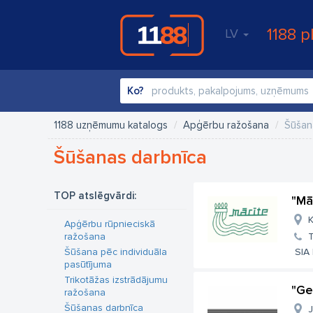
1188 p
LV
Ko?
1188 uzņēmumu katalogs
Apģērbu ražošana
Šūšan
Šūšanas darbnīca
TOP atslēgvārdi:
"Mā
K
Apģērbu rūpnieciskā
ražošana
T
Šūšana pēc individuāla
SIA 
pasūtījuma
Trikotāžas izstrādājumu
"Ge
ražošana
Šūšanas darbnīca
J