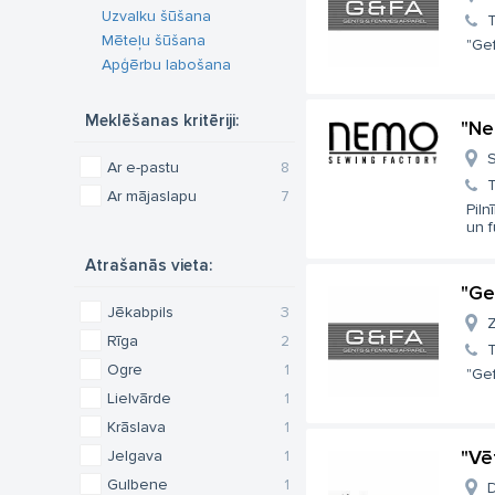
Uzvalku šūšana
T
Mēteļu šūšana
"Gef
Apģērbu labošana
Meklēšanas kritēriji:
"Ne
S
Ar e-pastu
8
T
Ar mājaslapu
7
Pil
un f
Atrašanās vieta:
"Ge
Jēkabpils
3
Z
Rīga
2
T
Ogre
1
"Gef
Lielvārde
1
Krāslava
1
"Vē
Jelgava
1
Gulbene
1
D